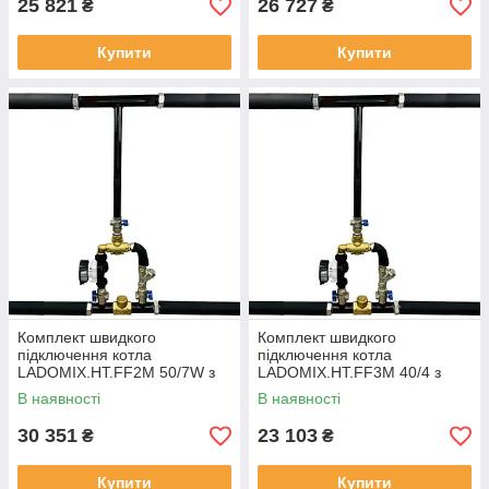
25 821
26 727
₴
₴
Купити
Купити
Комплект швидкого
Комплект швидкого
підключення котла
підключення котла
LADOMIX.HT.FF2M 50/7W з
LADOMIX.HT.FF3M 40/4 з
гнучкими шлангами,
гнучкими шлангами,
В наявності
В наявності
змішувальний вузол 55°C,
змішувальний вузол 55°C,
Dn50 (2") KVANT
Dn40 (1 1/2") KVANT
30 351
23 103
₴
₴
Купити
Купити