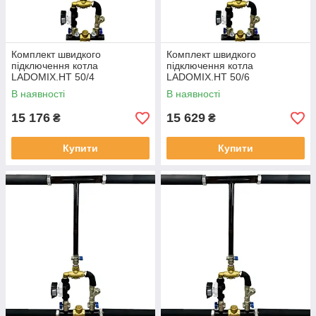
Комплект швидкого
Комплект швидкого
підключення котла
підключення котла
LADOMIX.HT 50/4
LADOMIX.HT 50/6
термозмішувальний вузол
термозмішувальний вузол
В наявності
В наявності
55°C, Dn50 (2") KVANT
55°C, Dn50 (2") KVANT
15 176
15 629
₴
₴
Купити
Купити