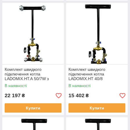
Комплект швидкого
Комплект швидкого
підключення котла
підключення котла
LADOMIX.HT.А 50/7W з
LADOMIX.HT 40/8
американками,
термозмішувальний вузол
В наявності
В наявності
термозмішувальний вузол
55°C, Dn40 (1 1/2") KVANT
55°C, Dn50 (2") KVANT
22 197
15 402
₴
₴
Купити
Купити