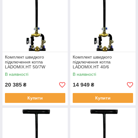
Комплект швидкого
Комплект швидкого
підключення котла
підключення котла
LADOMIX.HT 50/7W
LADOMIX.HT 40/6
термозмішувальний вузол
термозмішувальний вузол
В наявності
В наявності
55°C, Dn50 (2") KVANT
55°C, Dn40 (1 1/2") KVANT
20 385
14 949
₴
₴
Купити
Купити