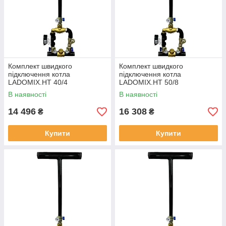
Комплект швидкого
Комплект швидкого
підключення котла
підключення котла
LADOMIX.HT 40/4
LADOMIX.HT 50/8
термозмішувальний вузол
термозмішувальний вузол
В наявності
В наявності
55°C, Dn40 (1 1/2") KVANT
55°C, Dn50 (2") KVANT
14 496
16 308
₴
₴
Купити
Купити