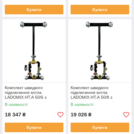
Купити
Купити
Комплект швидкого
Комплект швидкого
підключення котла
підключення котла
LADOMIX.HT.А 50/6 з
LADOMIX.HT.А 50/8 з
американками,
американками,
В наявності
В наявності
термозмішувальний вузол
термозмішувальний вузол
55°C, Dn50 (2") KVANT
55°C, Dn50 (2") KVANT
18 347
19 026
₴
₴
Купити
Купити