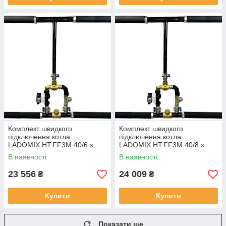
Комплект швидкого
Комплект швидкого
підключення котла
підключення котла
LADOMIX.HT.FF3M 40/6 з
LADOMIX.HT.FF3M 40/8 з
гнучкими шлангами,
гнучкими шлангами,
В наявності
В наявності
змішувальний вузол 55°C,
змішувальний вузол 55°C,
Dn40 (1 1/2") KVANT
Dn40 (1 1/2") KVANT
23 556
24 009
₴
₴
Купити
Купити
Показати ще