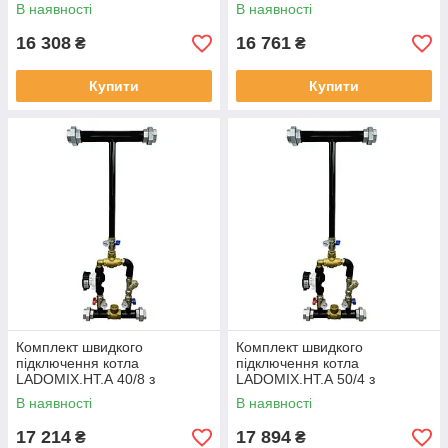
американками,
американками,
В наявності
В наявності
термозмішувальний вузол
термозмішувальний вузол
55°C, Dn40 (1 1/2") KVANT
55°C, Dn40 (1 1/2") KVANT
16 308
16 761
₴
₴
Купити
Купити
Комплект швидкого
Комплект швидкого
підключення котла
підключення котла
LADOMIX.HT.А 40/8 з
LADOMIX.HT.А 50/4 з
американками,
американками,
В наявності
В наявності
термозмішувальний вузол
термозмішувальний вузол
55°C, Dn40 (1 1/2") KVANT
55°C, Dn50 (2") KVANT
17 214
17 894
₴
₴