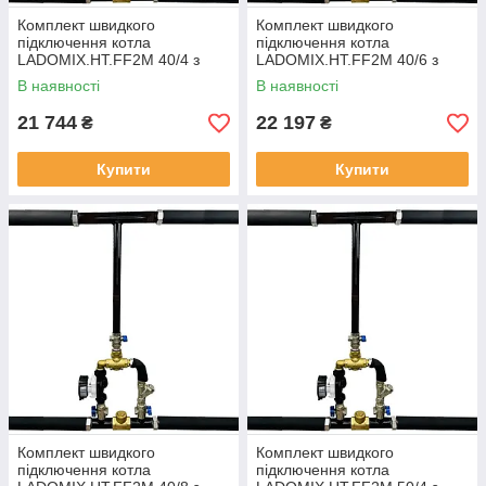
Комплект швидкого
Комплект швидкого
підключення котла
підключення котла
LADOMIX.HT.FF2M 40/4 з
LADOMIX.HT.FF2M 40/6 з
гнучкими шлангами,
гнучкими шлангами,
В наявності
В наявності
змішувальний вузол 55°C,
змішувальний вузол 55°C,
Dn40 (1 1/2") KVANT
Dn40 (1 1/2") KVANT
21 744
22 197
₴
₴
Купити
Купити
Комплект швидкого
Комплект швидкого
підключення котла
підключення котла