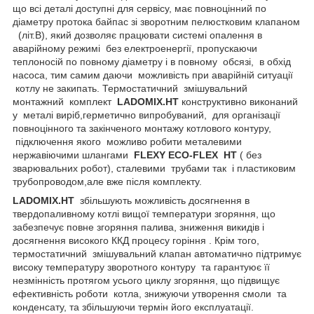
що всі деталі доступні для сервісу, має повноцінний по
діаметру протока байпас зі зворотним пелюстковим клапаном
(літ.В), який дозволяє працювати системі опалення в
аварійному режимі без електроенергії, пропускаючи
теплоносій по повному діаметру і в повному обсязі, в обхід
насоса, тим самим даючи можливість при аварійній ситуації
котлу не закипать. Термостатичний змішувальний
монтажний комплект
LADOMIX
.
HT
конструктивно виконаний
у металі виріб,герметично випробуваний, для організації
повноцінного та закінченого монтажу котлового контуру,
підключення якого можливо робити металевими
нержавіючими шлангами
FLEXY
ECO
-
FLEX
HT
(
без
зварювальних робот), сталевими трубами так і пластиковим
трубопроводом,але вже після комплекту.
LADOMIX.
HT
збільшують можливість досягнення в
твердопаливному котлі вищої температури згоряння, що
забезпечує повне згоряння палива, зниження викидів і
досягнення високого ККД процесу горіння . Крім того,
термостатичний змішувальний клапан автоматично підтримує
високу температуру зворотного контуру та гарантуює її
незмінність протягом усього циклу згоряння, що підвищує
ефективність роботи котла, знижуючи утворення смоли та
конденсату, та збільшуючи термін його експлуатації.