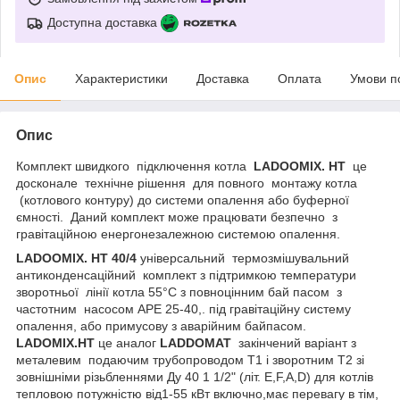
Доступна доставка
Опис
Характеристики
Доставка
Оплата
Умови п
Опис
Комплект швидкого підключення котла
LADOOMIX.
HT
це
досконале технічне рішення для повного монтажу котла
(котлового контуру) до системи опалення або буферної
ємності. Даний комплект може працювати безпечно з
гравітаційною енергонезалежною системою опалення.
LADOOMIX
.
HT
40/4
універсальний
термозмішувальний
антиконденсаційний комплект з підтримкою температури
зворотньої лінії котла 55°C з повноцінним бай пасом з
частотним насосом APE 25-40,. під гравітаційну систему
опалення, або примусову з аварійним байпасом.
LADOMIX.
HT
це аналог
LADDOMAT
закінчений варіант з
металевим подаючим трубопроводом Т1 і зворотним Т2 зі
зовнішніми різьбленнями Ду 40 1 1/2" (літ. E,F,A,D) для котлів
тепловою потужністю від1-55 кВт включно,має перевагу в тім,