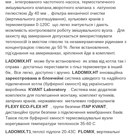
мм
, інтегрованого частотного насоса, термостатичного
змішувального клапана,зворотного клапана з латунною
пелюсткою Ду 40 мм , фільтра механічної очистки
(вертикального розташування), кулькових кранів з
термометрами 0-120С що легко зчитуються і дають
можливість контролювати роботу змішувального вузла . Для
захисту від замерзання допускається використовувати
теплоносій із вмістом гліколю та незамерзаючими рідинами з
концентрацією гліколю до 50 %. Легке встановлення,
під’єднання на американках, кріплення йде в комплекті.
LADOMIX
.
HT
може бути встановлено як зліва від котла так і
справа - достатньо переставити з гільз термометри в інший
бік,. Все легко, доступно і зручно.
LADOMIX
.
HT
інноваційна
зареєстрована в блокчейні
система швидкого та надійного
підключення котла (буферної ємності) від українського
виробника
KVANT
Laboratory
. Система має додаткові
комплекти для полегшення монтажу, комплект кутників,
запірних кранів, нержавіючих металевих гофрошлангів
FLEXY
ECO
-
FLEX
HT
, групи безпеки
ITAP KVANT
,
дистанційні групи безпеки з підключення мембранних баків.
Також після буферної ємності термозмішувальні вузли
корегування температури теплоносія 35-60 С
LADOMIX
.Т1
,теплої підлоги 20-43С
FLOMIX
, вертикальні