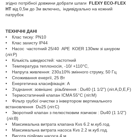
згідно потрібної довжини добрати шлаги
FLEXY ECO-FLEX
HT
від 0,5м до 3м включно
,
індивідуально на кожний
патрубок
ТЕХНІЧНІ ДАНІ
• Клас тиску: PN10
• Клас захисту IP44
• Насос частотний 25/40 APE KOER 130мм зі шнуром
(літ.Р)
• Кількість швидкостей: частотний
• Температура теплоносія, -10/ +110°C,
• Напруга живлення: 230±10% змінного струму, 50 Гц
• Споживання енергії, 25 Вт
• Енергетична класифікація: А
• З'єднання: зовнішнє різьблення : Du40 (1 1/2") (літ.А,D,E,F)
• Термостатичний клапан ICMA 55°C (літ.М)
• Фільтр грубої очистки з інвертором вертикального
встановлення Du25 (літ.С)
• Зворотний клапан з пелюстковим язичком : Du40 (1 1/2")
(літ.В)
• Максимальна витрата клапана Kvs 6.2 м.куб.год.
• Максимальна витрата насоса Kvs 2.2 м.куб.год.
• Висота підйому насоса 4 м