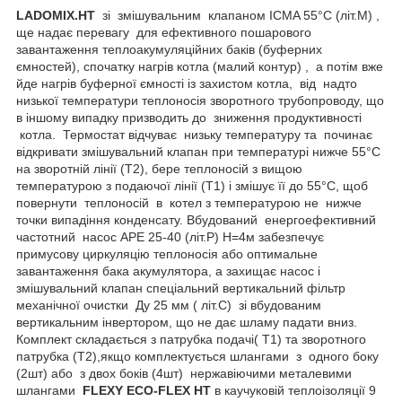
LADOMIX.
HT
зі змішувальним клапаном ICMA 55°C (літ.М) ,
ще надає перевагу для ефективного пошарового
завантаження теплоакумуляційних баків (буферних
ємностей), спочатку нагрів котла (малий контур) , а потім вже
йде нагрів буферної ємності із захистом котла, від надто
низької температури теплоносія зворотного трубопроводу, що
в іншому випадку призводить до зниження продуктивності
котла. Термостат відчуває низьку температуру та починає
відкривати змішувальний клапан при температурі нижче 55°C
на зворотній лінії (Т2), бере теплоносій з вищою
температурою з подаючої лінії (Т1) і змішує її до 55°C, щоб
повернути теплоносій в котел з температурою не нижче
точки випадіння конденсату. Вбудований енергоефективний
частотний насос APE 25-40 (літ.Р) H=4м забезпечує
примусову циркуляцію теплоносія або оптимальне
завантаження бака акумулятора, а захищає насос і
змішувальний клапан спеціальний вертикальний фільтр
механічної очистки Ду 25 мм ( літ.С) зі вбудованим
вертикальним інвертором, що не дає шламу падати вниз.
Комплект складається з патрубка подачі( Т1) та зворотного
патрубка (Т2),якщо комплектується шлангами з одного боку
(2шт) або з двох боків (4шт) нержавіючими металевими
шлангами
FLEXY
ECO
-
FLEX
HT
в каучуковій теплоізоляції 9