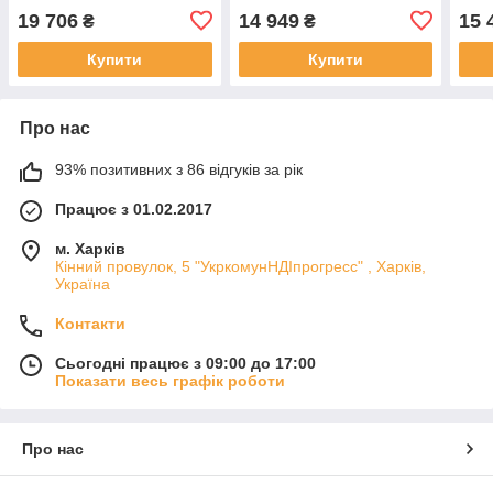
американк.+шланги,
термозмішувальний вузол
терм
19 706
14 949
15 
₴
₴
змішувальний вузол 55°C,
55°C, Dn40 (1 1/2") KVANT
55°C
Dn40 (1 1/2") KVANT
Купити
Купити
Про нас
93% позитивних з 86 відгуків за рік
Працює з 01.02.2017
м. Харків
Кінний провулок, 5 "УкркомунНДІпрогресс" , Харків,
Україна
Контакти
Сьогодні працює з 09:00 до 17:00
Показати весь графік роботи
Про нас