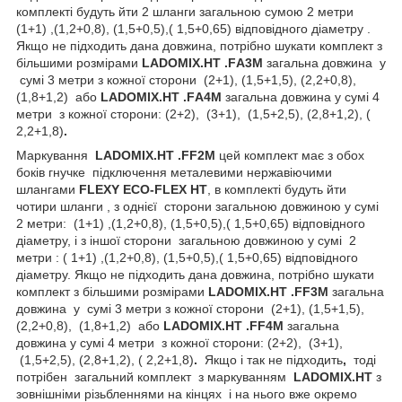
комплекті будуть йти 2 шланги загальною сумою 2 метри
(1+1) ,(1,2+0,8), (1,5+0,5),( 1,5+0,65) відповідного діаметру .
Якщо не підходить дана довжина, потрібно шукати комплект з
більшими розмірами
LADOMIX
.
HT
.
F
А3
M
загальна довжина у
сумі 3 метри з кожної сторони
(2+1), (1,5+1,5), (2,2+0,8),
(1,8+1,2) або
LADOMIX
.
HT
.
F
А4
M
загальна довжина у сумі 4
метри з кожної сторони: (2+2), (3+1), (1,5+2,5), (2,8+1,2), (
2,2+1,8)
.
Маркування
LADOMIX.HT .FF2M
цей
комплект має з обох
боків гнучке
підключення
металевими нержавіючими
шлангами
FLEXY ECO-FLEX HT
, в комплекті будуть йти
чотири шланги , з однієї сторони загальною довжиною у сумі
2 метри: (1+1) ,(1,2+0,8), (1,5+0,5),( 1,5+0,65) відповідного
діаметру, і з іншої сторони загальною довжиною у сумі 2
метри : ( 1+1) ,(1,2+0,8), (1,5+0,5),( 1,5+0,65) відповідного
діаметру. Якщо не підходить дана довжина, потрібно шукати
комплект з більшими розмірами
LADOMIX.HT .FF3M
загальна
довжина у сумі 3 метри з кожної сторони
(2+1), (1,5+1,5),
(2,2+0,8), (1,8+1,2) або
LADOMIX.HT .FF4M
загальна
довжина у сумі 4 метри з кожної сторони: (2+2), (3+1),
(1,5+2,5), (2,8+1,2), ( 2,2+1,8)
.
Якщо і так не підходить
,
тоді
потрібен загальний комплект з маркуванням
LADOMIX.HT
з
зовнішніми різьбленнями на кінцях
і на нього вже окремо