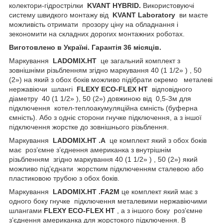
колектори-гідрострілки
KVANT HYBRID.
Використовуючі
систему швидкого монтажу від
KVANT
Laboratory
ви маєте
можливість отримати прозору ціну на обладнання і
зекономити на складних дорогих монтажних роботах.
Виготовлено в Україні. Гарантія 36 місяців.
Маркування
LADOMIX
.
HT
це загальний комплект з
зовнішніми різьбленням згідно маркування 40 (1 1/2» ) , 50
(2») на який з обох боків можливо підібрати окремо
металеві
нержавіючи шлангі
FLEXY
ECO
-
FLEX
HT
відповідного
діаметру 40 (1 1/2» ), 50 (2») довжиною від 0,5-3м для
підключення котел-теплоакумуляційна ємність (буферна
ємність). Або з одніє сторони гнучке підключення, а з іншої
підключення жорстке до зовнішнього різьблення.
Маркування
LADOMIX
.
HT
.А
це комплект який з обох боків
має роз’ємне з’єднення американка з внутрішнім
різьбленням згідно маркування 40 (1 1/2» ) , 50 (2») який
можливо під’єднати жорстким підключенням сталевою або
пластиковою трубою з обох боків.
Маркування
LADOMIX
.
HT
.
FA
2
M
це комплект
який має з
одного боку гнучке підключення металевими нержавіючими
шлангами
FLEXY
ECO
-
FLEX
HT
, а з іншого боку роз’ємне
з’єднення американка для жорстокого підключення. В