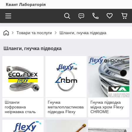
Квант Лабораторія
Товари та послуги
Шланги, гнучка підводка
Шланги, гнучка підводка
Шланги
Гнучка
Гнучка підводка
гофрована
металопластикова
мідна хром Flexy
неіржавка сталь
підводка Flexy
CHROME
Flexy Eco-Flex
RBM