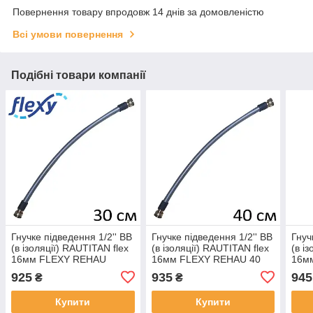
Повернення товару впродовж 14 днів за домовленістю
Всі умови повернення
Подібні товари компанії
Гнучке підведення 1/2'' ВВ
Гнучке підведення 1/2'' ВВ
Гнуч
(в ізоляції) RAUTITAN flex
(в ізоляції) RAUTITAN flex
(в і
16мм FLEXY REHAU
16мм FLEXY REHAU 40
16м
см
925
935
945
₴
₴
Купити
Купити