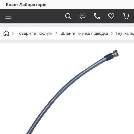
Квант Лабораторія
Товари та послуги
Шланги, гнучка підводка
Гнучка п