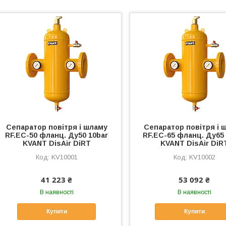
Сепаратор повітря і шламу
Сепаратор повітря і 
RF.EC-50 фланц. Ду50 10bar
RF.EC-65 фланц. Ду65
KVANT DisAir DiRT
KVANT DisAir DiR
KV10001
KV10002
41 223 ₴
53 092 ₴
В наявності
В наявності
Купити
Купити