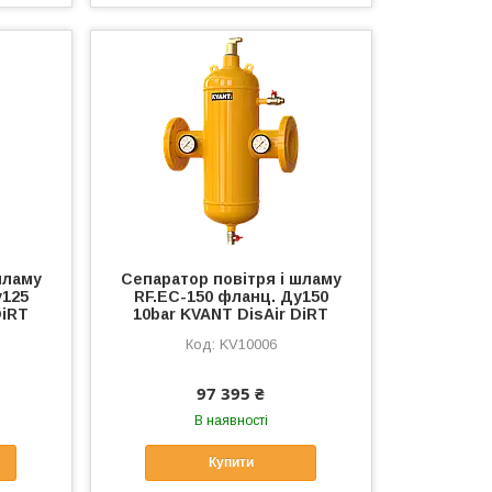
шламу
Сепаратор повітря і шламу
у125
RF.EC-150 фланц. Ду150
DiRT
10bar KVANT DisAir DiRT
KV10006
97 395 ₴
В наявності
Купити