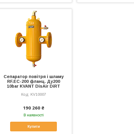
Сепаратор повітря і шламу
RF.EC-200 фланц. Ду200
10bar KVANT DisAir DiRT
KV10007
190 260 ₴
В наявності
Купити