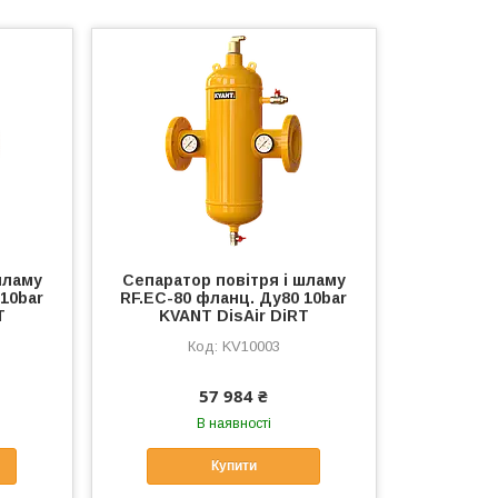
шламу
Сепаратор повітря і шламу
 10bar
RF.EC-80 фланц. Ду80 10bar
T
KVANT DisAir DiRT
KV10003
57 984 ₴
В наявності
Купити