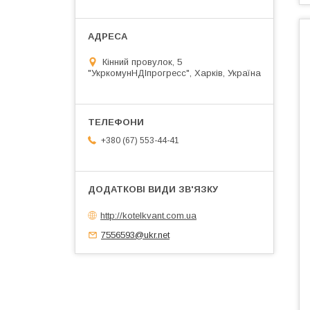
Кінний провулок, 5
"УкркомунНДІпрогресс", Харків, Україна
+380 (67) 553-44-41
http://kotelkvant.com.ua
7556593@ukr.net