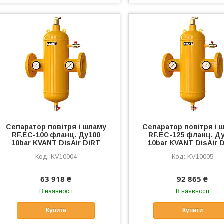
Сепаратор повітря і шламу
Сепаратор повітря і 
RF.EC-100 фланц. Ду100
RF.EC-125 фланц. Д
10bar KVANT DisAir DiRT
10bar KVANT DisAir 
KV10004
KV10005
63 918 ₴
92 865 ₴
В наявності
В наявності
Купити
Купити