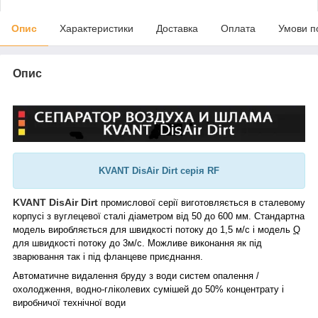
Опис
Характеристики
Доставка
Оплата
Умови п
Опис
KVANT DisAir Dirt серія RF
KVANT DisAir Dirt
промислової серії виготовляється в сталевому
корпусі з вуглецевої сталі діаметром від 50 до 600 мм. Стандартна
модель виробляється для швидкості потоку до 1,5 м/с і модель
Q
для швидкості потоку до 3м/
c. Можливе виконання як під
зварювання так і під фланцеве приєднання.
Автоматичне видалення бруду з води систем опалення /
охолодження, водно-гліколевих сумішей до 50% концентрату і
виробничої технічної води