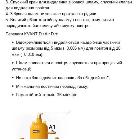
3.
Спускний кран для видалення зібрався шламу, спускний клапан
для видалення повітря.
4.
Зібрався шлам не заважає протіканню рідини.
5.
Великий обсяг для збору шламу і повітря, тому низька
періодичність його зливу або спуску повітря.
Переваги KVANT
Dis
Air Dirt:
Відокремлюються і видаляються найдрібніші частинки
шламу розміром від 5 мкм (=0,005 мм) для повітря від 10
мкм (=0,010 мм).
Шлам зливається а повітря спускається при працюючій
установці;
Не потрібно відсічних клапанів або обхідний лінії;
Мінімальний постійний перепад тиску;
Гарантійний термін 36 місяців.