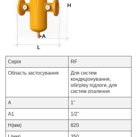
Серія
RF
Область застосування
Для систем
кондиціонування,
обігріву підлоги, для
систем опалення
A
1
"
А1
1
/2"
H
(мм)
820
L
(мм)
350