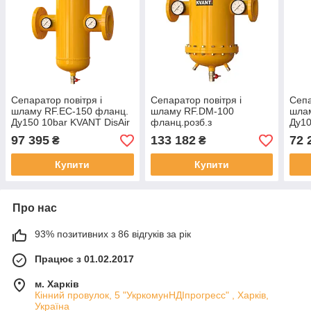
Сепаратор повітря і
Сепаратор повітря і
Сепа
шламу RF.EC-150 фланц.
шламу RF.DМ-100
шла
Ду150 10bar KVANT DisAir
фланц.розб.з
Ду10
DiRT
маг.улов.Ду100 16bar
DiR
97 395
133 182
72 
₴
₴
KVANT DisAir DiRT
Купити
Купити
Про нас
93% позитивних з 86 відгуків за рік
Працює з 01.02.2017
м. Харків
Кінний провулок, 5 "УкркомунНДІпрогресс" , Харків,
Україна