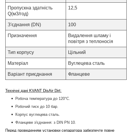
Пропускна здатність
12,5
Q(м3/год)
З'єднання
(
DN)
100
Призначення
Видалення шламу
і
повітря
з теплоносія
Тип корпусу
Цільний
Матеріал
Вуглецева сталь
Варіант приєднання
Фланцеве
Технічні дані KVANT
Dis
Air Dirt:
Робоча температура до 120°С.
Робочий тиск до 10 бар.
Корпус вуглецева сталь.
Фланцеве з'єднання: з DIN PN 10.
Перед проведенням установки сепаратора забезпечте повне