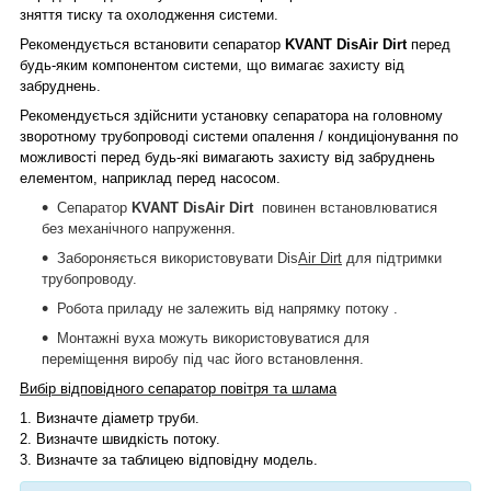
зняття тиску та охолодження системи.
Рекомендується встановити сепаратор
KVANT
Dis
Air Dirt
перед
будь-яким компонентом системи, що вимагає захисту від
забруднень.
Рекомендується здійснити установку сепаратора на головному
зворотному трубопроводі системи опалення / кондиціонування по
можливості перед будь-які вимагають захисту від забруднень
елементом, наприклад перед насосом.
Сепаратор
KVANT
Dis
Air Dirt
повинен встановлюватися
без механічного напруження.
Забороняється використовувати Dis
Air Dirt
для підтримки
трубопроводу.
Робота приладу не залежить від напрямку потоку .
Монтажні вуха можуть використовуватися для
переміщення виробу під час його встановлення.
Вибір відповідного сепаратор повітря та шлама
1.
Визначте діаметр труби.
2.
Визначте швидкість потоку.
3.
Визначте за таблицею відповідну модель.