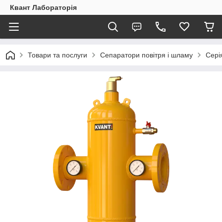
Квант Лабораторія
Товари та послуги
Сепаратори повітря і шламу
Сері