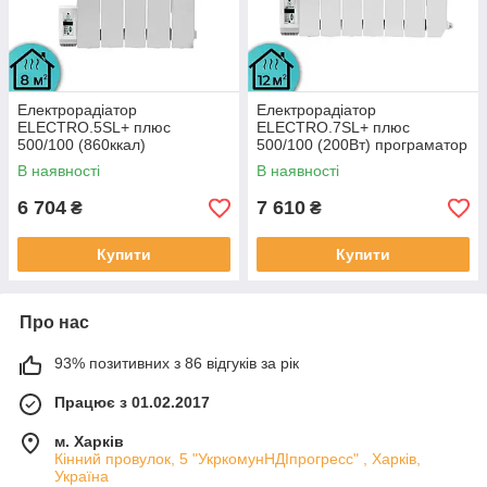
Електрорадіатор
Електрорадіатор
ELECTRO.5SL+ плюс
ELECTRO.7SL+ плюс
500/100 (860ккал)
500/100 (200Вт) програматор
програматор зліва 600Вт з
зліва 700Вт з настінними
В наявності
В наявності
настінними кріпленнями
кріпленнями
6 704
7 610
₴
₴
Купити
Купити
Про нас
93% позитивних з 86 відгуків за рік
Працює з 01.02.2017
м. Харків
Кінний провулок, 5 "УкркомунНДІпрогресс" , Харків,
Україна