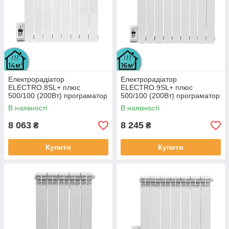
Електрорадіатор
Електрорадіатор
ELECTRO.8SL+ плюс
ELECTRO.9SL+ плюс
500/100 (200Вт) програматор
500/100 (200Вт) програматор
зліва 910Вт з настінними
зліва 950Вт з настінними
В наявності
В наявності
кріпленнями
кріпленнями
8 063
8 245
₴
₴
Купити
Купити