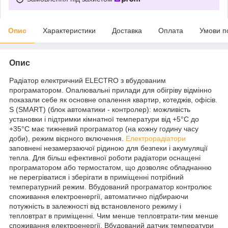
Опис
Характеристики
Доставка
Оплата
Умови п
Опис
Радіатор електричний ELECTRO з вбудованим
програматором. Опалювальні прилади для обігріву відмінно
показали себе як основне опалення квартир, котеджів, офісів.
S (SMART) (блок автоматики - контролер): можливість
установки і підтримки кімнатної температури від +5°C до
+35°C має тижневий програматор (на кожну годину часу
доби), режим вієрного включення.
Електрорадіатори
заповнені незамерзаючої рідиною для безпеки і акумуляції
тепла. Для більш ефективної роботи радіатори оснащені
програматором або термостатом, що дозволяє обладнанню
не перегріватися і зберігати в приміщенні потрібний
температурний режим. Вбудований програматор контролює
споживання електроенергії, автоматично підбираючи
потужність в залежності від встановленого режиму і
тепловтрат в приміщенні. Чим менше тепловтрати-тим менше
споживання електроенергії. Вбудований датчик температури