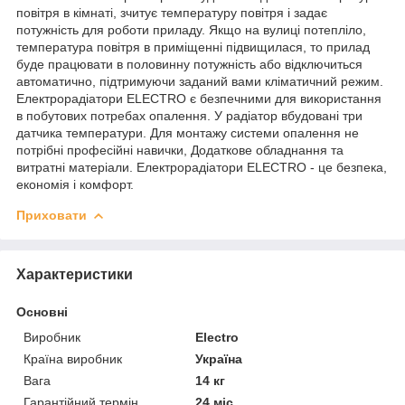
повітря в кімнаті, зчитує температуру повітря і задає
потужність для роботи приладу. Якщо на вулиці потепліло,
температура повітря в приміщенні підвищилася, то прилад
буде працювати в половинну потужність або відключиться
автоматично, підтримуючи заданий вами кліматичний режим.
Електрорадіатори ELECTRO є безпечними для використання
в побутових потребах опалення. У радіатор вбудовані три
датчика температури. Для монтажу системи опалення не
потрібні професійні навички, Додаткове обладнання та
витратні матеріали. Електрорадіатори ELECTRO - це безпека,
економія і комфорт.
Приховати
Характеристики
Основні
Виробник
Electro
Країна виробник
Україна
Вага
14 кг
Гарантійний термін
24 міс