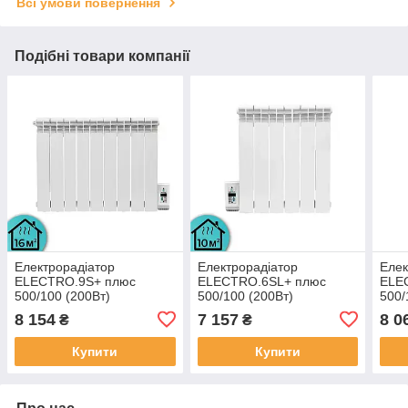
Всі умови повернення
Подібні товари компанії
Електрорадіатор
Електрорадіатор
Елек
ELECTRO.9S+ плюс
ELECTRO.6SL+ плюс
ELE
500/100 (200Вт)
500/100 (200Вт)
500/
програматор 950В з
програматор зліва 650Вт з
прог
8 154
7 157
8 0
₴
₴
настінними кріпленнями
настінними кріпленнями
наст
Купити
Купити