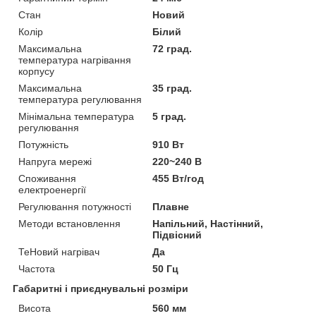
Стан
Новий
Колір
Білий
Максимальна
72 град.
температура нагрівання
корпусу
Максимальна
35 град.
температура регулювання
Мінімальна температура
5 град.
регулювання
Потужність
910 Вт
Напруга мережі
220~240 В
Споживання
455 Вт/год
електроенергії
Регулювання потужності
Плавне
Методи встановлення
Напільний, Настінний,
Підвісний
ТеНовий нагрівач
Да
Частота
50 Гц
Габаритні і приєднувальні розміри
Висота
560 мм