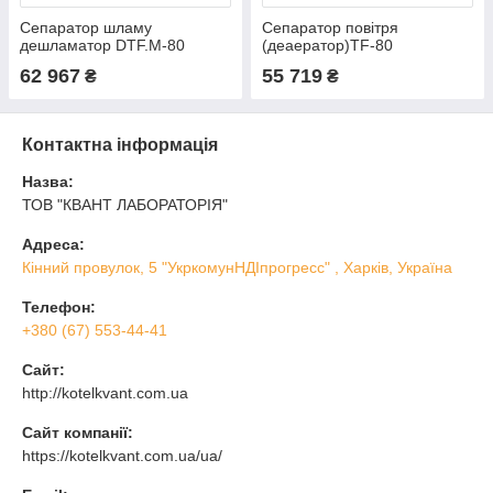
Сепаратор шламу
Сепаратор повітря
дешламатор DTF.M-80
(деаератор)ТF-80
фланц.з маг.улов. Ду80
фланцевий Ду 80 16бар
62 967
55 719
₴
₴
16bar KVANT Dis DiRT
KVANT DisAir
Контактна інформація
Назва:
ТОВ "КВАНТ ЛАБОРАТОРІЯ"
Адреса:
Кінний провулок, 5 "УкркомунНДІпрогресс" , Харків, Україна
Телефон:
+380 (67) 553-44-41
Сайт:
http://kotelkvant.com.ua
Сайт компанії:
https://kotelkvant.com.ua/ua/