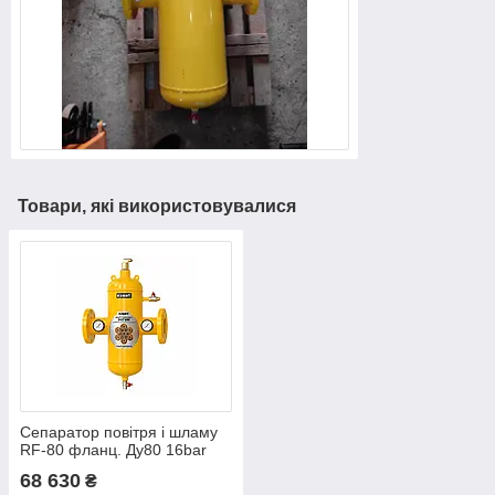
Товари, які використовувалися
Сепаратор повітря і шламу
RF-80 фланц. Ду80 16bar
KVANT DisAir DiRT
68 630
₴