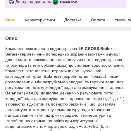
Доступна доставка
Опис
Характеристики
Доставка
Оплата
Умови п
Опис
Комплект підключення водонагрівача
5R CROSS Boiler
Series
- герметичний попередньо зібраний монтажній вузол
для швидкого підключення накопичувального водонагрівача
та бойлера (з теплообмінником) до системи водопостачання.
Комплекті встановлено керамічний змішувальний
картриджний кран
Balancer
(виробництво Польша) , який
розташований між патрубками холодної та гарячої води, для
регулювання потоку холодної води для змішування з гарячою.
Balancer
(мал.В) дозволяє механічно регулювати потік
холодної води для змішування з гарачою по шкалі від 1 до 7 (
з повністю відкритий та повністю закритий ) що дозволяє
налаштувати комфортну температуру води з точністю
налаштування 77% підтримки заданої температури та
запобіганню отримання опіків при користуванні
водонагрівачем з температурою води +65..+75С. Для