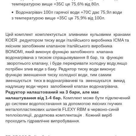
температурою вище +35С це 75,6% від 80л.
Водонагрівач 100л гарячої води +70С дає 75,9л води
з температурою вище +35С це 75,9% від 100л.
Цей комплект комплектується зливними кульовими кранами
KOER ,редуктором тиску води італійського виробника ICMA та
якісним запобіжним клапаном італійського виробника
BONOMI, який виконує функцію запобіжного клапана
водонагрівача з тиском спрацьовування 8 бар, та функцію
зворотнього клапану, і буде перекривати холодну воду,якщо
потрібен злив води з баку. Редуктор тиску води виконує
функцію зменшення тиску холодної води, тим самим
зменшується тиск в водонагрівачеві та зменшуєьтся викид
надлишку води через запобіжний клапан водонагрівача.
Редуктор налаштований на 3 бари, але має
налаштування від 1-4 бар.
Комплект може бути підключений
до системи водопостачання за допомогою якісних гнучких
металопластикових шлангів FLEXY RBM в червоно-синій
теплоізоляції, додаткова комплектація . Кожний виріб
проходить гідравлічне випробування.