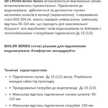
5R CROSS Boiler Series
встановлюється вертикально (може
встановлюватись горизонтально. Підключення до
водонагрівача здійснюється за допомогою гнучких
металевих шлангів в ізоляції (червона/синя) з нержавіючої
сталі AISI 304,які мають середню універсальну міжосьову
відстань 90-110 мм, що підходить для максимальної
більшості всіх виробників і типів водонагрівачів та бойлерів з
теплообмінником з патрубками підключення Ду 15 (1/2).
BOILER SERIES готові рішення для підключення
водонагрівача. Комфортно заощаджуйте.
Технічні характеристики
Підключення гнучке Ду 15 (1/2) внутр. Різьблення
накидна гайка під прокладку.
Приєднувальні патрубки до водопроводу Ду 15 (1/2)
Міжосьова відстань підключення гнучких шлангів 90-
110 мм
Міжосьова відстань підключення патрубків 100 мм