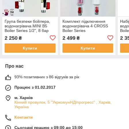
Група безпеки бойлера,
Комплект підключення
Набі
водонагрівача MINI B5
водонагрівача 4 CROSS
водо
Boiler Series 1/2", 8 бар
Boiler Series
Boil
2 250
2 499
2 3
₴
₴
Купити
Купити
Про нас
93% позитивних з 86 відгуків за рік
Працює з 01.02.2017
м. Харків
Кінний провулок, 5 "УкркомунНДІпрогресс" , Харків,
Україна
Контакти
Сьогодні працює з 09:00 до 15:00