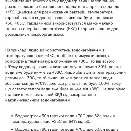
використання всього об’єму водонагрівача і запобіганню
розповсюдження бактерії легіонелла,тепла прісна вода до
+45С це місце для розмноження бактерії, температура
гарячоЇ води в водонагрівачеві повинна бути не нижче
+60..+65С, таким чином використовується максимально
теплова енергія водонагрівача (ККД) і гаряча вода не дає
розвиватися мікроорганізмам.
Наприклад, якщо ви користуєтесь водонагрівачем з
температурою води +45С, щоб не отримувати опіків, а
комфортна температура споживання +38С, то від всього
об’єму водонагрівача ви використовуєте всього 30%, решта
води вже буде нижче за +38С. Якщо збільшити температурний
режим до +70С, то збільшення комфортної теплої води
збільшиться до +70% , але все рівно він не буде 100%, тому
що остаток теплої води вже буде нижче від +38С. Це все рівно
становить максимальний ККД від використання
накопичувальним водонагрівачем.
Водонагрівач 50л гарячої води +70С дає 32л води з
температурою вище +35С це 64% від 50л.
Водонагрівач 80л гарячої води +70С дає 60,5л води з