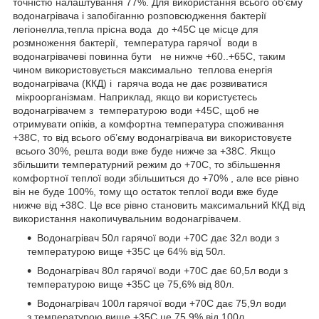
точністю налаштування 77%. Для використання всього об’єму
водонагрівача і запобіганню розповсюдження бактерії
легіонелла,тепла прісна вода до +45С це місце для
розмноження бактерії, температура гарячоЇ води в
водонагрівачеві повинна бути не нижче +60..+65С, таким
чином використовується максимально теплова енергія
водонагрівача (ККД) і гаряча вода не дає розвиватися
мікроорганізмам. Наприклад, якщо ви користуєтесь
водонагрівачем з температурою води +45С, щоб не
отримувати опіків, а комфортна температура споживання
+38С, то від всього об’єму водонагрівача ви використовуєте
всього 30%, решта води вже буде нижче за +38С. Якщо
збільшити температурний режим до +70С, то збільшення
комфортної теплої води збільшиться до +70% , але все рівно
він не буде 100%, тому що остаток теплої води вже буде
нижче від +38С. Це все рівно становить максимальний ККД від
використання накопичувальним водонагрівачем.
Водонагрівач 50л гарячої води +70С дає 32л води з
температурою вище +35С це 64% від 50л.
Водонагрівач 80л гарячої води +70С дає 60,5л води з
температурою вище +35С це 75,6% від 80л.
Водонагрівач 100л гарячої води +70С дає 75,9л води
з температурою вище +35С це 75,9% від 100л.