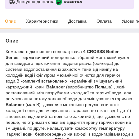
Доступна доставка
Опис
Характеристики
Доставка
Оплата
Умови п
Опис
Комплект підключення водонагрівача
4 CROSSS Boiler
Series- герметичний
попередньо зібраний монтажній вузол
для швидкого підключення водонагрівача (бойлера) до
системи водопостачання із захистом тена від накіпу на
холодній воді і фільтром механічної очистки для гарачої
води.В комплекті встановлено керамічний змішувальний
картриджний кран
Balancer
(виробництво Польша) , який
розташований між патрубками холодної та гарячої води, для
регулювання потоку холодної води для змішування з гарячою.
Balancer
(мал.В) дозволяє механічно регулювати потік
холодної води для змішування з гарачою по шкалі від 1 до 7 (
з повністю відкритий та повністю закритий ), що дозволяє по
перше, не отримати опіки від відкриття крану гарячої води на
змішувачі, по друге, налаштувати комфортну температуру
гарячої води безпосередньо на виході із водонгарівачаводи з