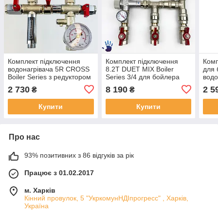
Комплект підключення
Комплект підключення
Комп
водонагрівача 5R CROSS
8.2T DUET MIX Boiler
для 
Boiler Series з редуктором
Series 3/4 для бойлера
водо
непрямого нагріву KVANT
Boil
2 730
8 190
2 5
₴
₴
1/2"
Купити
Купити
Про нас
93% позитивних з 86 відгуків за рік
Працює з 01.02.2017
м. Харків
Кінний провулок, 5 "УкркомунНДІпрогресс" , Харків,
Україна