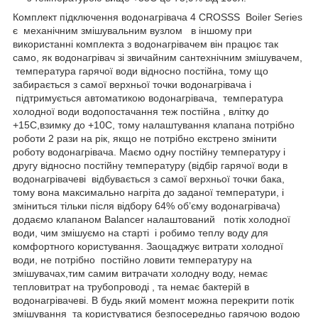
Комплект підключення водонагрівача 4 CROSSS Boiler Series
є механічним змішувальним вузлом в іншому при
використанні комплекта з водонагрівачем він працює так
само, як водонагрівач зі звичайним сантехнічним змішувачем,
температура гарячої води відносно постійна, тому що
забирається з самої верхньої точки водонагрівача і
підтримується автоматикою водонагрівача, температура
холодної води водопостачання теж постійна , влітку до
+15С,взимку до +10С, тому налаштування клапана потрібно
роботи 2 рази на рік, якщо не потрібно екстрено змінити
роботу водонагрівача. Маємо одну постійну температуру і
другу відносно постійну температуру (відбір гарячої води в
водонагрівачеві відбувається з самої верхньої точки бака,
тому вона максимально нагріта до заданої температури, і
зміниться тільки після відбору 64% об’єму водонагрівача)
додаємо клапаном Balancer налаштований потік холодної
води, чим змішуємо на старті і робимо теплу воду для
комфортного користування. Заощаджує витрати холодної
води, не потрібно постійно ловити температуру на
змішувачах,тим самим витрачати холодну воду, немає
тепловитрат на трубопроводі , та немає бактерій в
водонагрівачеві. В будь який момент можна перекрити потік
змішування та користуватися безпосередньо гарячою водою