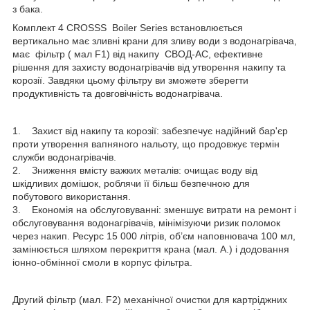
з бака.
Комплект 4 CROSSS Boiler Series встановлюється
вертикально має зливні крани для зливу води з водонагрівача,
має фільтр ( мал F1) від накипу СВОД-АС, ефективне
рішення для захисту водонагрівачів від утворення накипу та
корозії. Завдяки цьому фільтру ви зможете зберегти
продуктивність та довговічність водонагрівача.
1. Захист від накипу та корозії: забезпечує надійний бар'єр
проти утворення вапняного нальоту, що продовжує термін
служби водонагрівачів.
2. Зниження вмісту важких металів: очищає воду від
шкідливих домішок, роблячи її більш безпечною для
побутового використання.
3. Економія на обслуговуванні: зменшує витрати на ремонт і
обслуговування водонагрівачів, мінімізуючи ризик поломок
через накип. Ресурс 15 000 літрів, об’єм наповнювача 100 мл,
замінюється шляхом перекриття крана (мал. А.) і додовання
іонно-обмінної смоли в корпус фільтра.
Другий фільтр (мал. F2) механічної очистки для картріджних