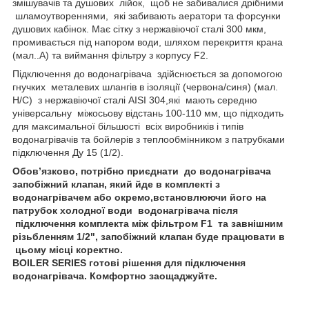
змішувачів та душових лійок, щоб не забивалися дрібними
шламоутвореннями, які забивають аератори та форсунки
душових кабінок. Має сітку з нержавіючої сталі 300 мкм,
промивається під напором води, шляхом перекриття крана
(мал..А) та виймання фільтру з корпусу F2.
Підключення до водонагрівача здійснюється за допомогою
гнучких металевих шлангів в ізоляції (червона/синя) (мал.
H/C) з нержавіючої сталі AISI 304,які мають середню
універсальну міжосьову відстань 100-110 мм, що підходить
для максимальної більшості всіх виробників і типів
водонагрівачів та бойлерів з теплообмінником з патрубками
підключення Ду 15 (1/2).
Обов’язково, потрібно приєднати до водонагрівача
запобіжний клапан, який йде в комплекті з
водонагрівачем або окремо,встановлюючи його на
патрубок холодної води водонагрівача після
підключення комплекта між фільтром F1 та завнішним
різьбленням 1/2", запобіжний клапан буде працювати в
цьому місці коректно.
BOILER SERIES готові рішення для підключення
водонагрівача. Комфортно заощаджуйте.