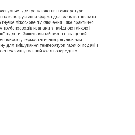
осовується для регулювання температури
сальна конструктивна форма дозволяє встановити
е гнучке міжосьове підключення , яке практично
ня трубопроводів кранами з накідною гайкою і
ої підлоги. Змішувальний вузол оснащений
еплоносія , термостатичним регулюючим
ину для зміщування температури гарячої подачі з
дається змішувальний узел попередньо