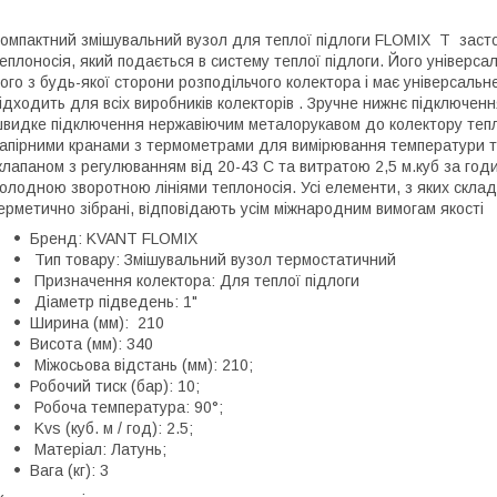
омпактний змішувальний вузол для теплої підлоги FLOMIX Т заст
еплоносія, який подається в систему теплої підлоги. Його універ
ого з будь-якої сторони розподільчого колектора і має універсальн
ідходить для всіх виробників колекторів . Зручне нижнє підключен
видке підключення нержавіючим металорукавом до колектору тепл
апірними кранами з термометрами для вимірювання температури т
лапаном з регулюванням від 20-43 С та витратою 2,5 м.куб за год
олодною зворотною лініями теплоносія. Усі елементи, з яких скла
ерметично зібрані, відповідають усім міжнародним вимогам якості
Бренд: KVANT FLOMIX
Тип товару: Змішувальний вузол термостатичний
Призначення колектора: Для теплої підлоги
Діаметр підведень: 1"
Ширина (мм): 210
Висота (мм): 340
Міжосьова відстань (мм): 210;
Робочий тиск (бар): 10;
Робоча температура: 90°;
Kvs (куб. м / год): 2.5;
Матеріал: Латунь;
Вага (кг): 3