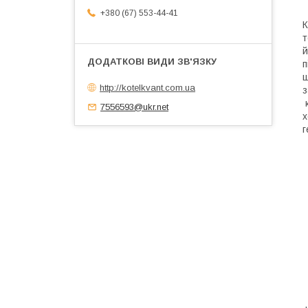
+380 (67) 553-44-41
К
т
й
п
ш
http://kotelkvant.com.ua
з
к
7556593@ukr.net
х
г