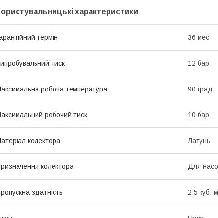
Користувальницькі характеристики
арантійний термін
36 мес
ипробувальний тиск
12 бар
аксимальна робоча температура
90 град.
аксимальний робочий тиск
10 бар
атеріал колектора
Латунь
ризначення колектора
Для насо
ропускна здатність
2.5 куб. 
Стан
Нове