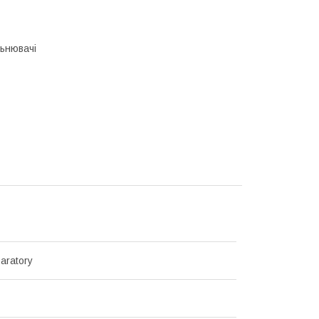
льнювачі
aratory