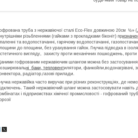
офрована труба з нержавіючої сталі Eco-Flex довжиною 20см ½» (
нутрішніми різьбленнями (гайками з прокладками біконіт) пр
изначе
паленні та водопостачанні, гарячому водопостачанні, газопостачанн
лощини до площини, без урахування гайок. Гнучка підводка в ізоляц
стетичного вигляду, захисту проти механічних пошкоджень, проти 
аними гофрованим нержавіючим шлангом можна без застосування 
розширюваль
ні баки, тепловент
илятори, фанкойли,водонагрівачі, 
онвектора, радіатор,газові прилади.
нучка нержавійка часто виручає при різних реконструкціях, де нем
ідключень. Такий нержавіючий шланг можна застосовувати навіть д
омбінатах і підприємствах хімічної промисловості - гофрований тру
орозії