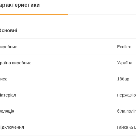
арактеристики
Основні
иробник
Ecoflex
раїна виробник
Україна
иск
18бар
атеріал
нержавію
золяція
біла полі
ідключення
Гайка ½ 