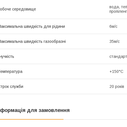
вода, теп
обоче середовище
пропіленг
аксимальна швидкість для рідини
6м/с
аксимальна швидкість газообразні
35м/с
нучкість
стандарт
емпература
+150°C
трок служби
20 років
нформація для замовлення