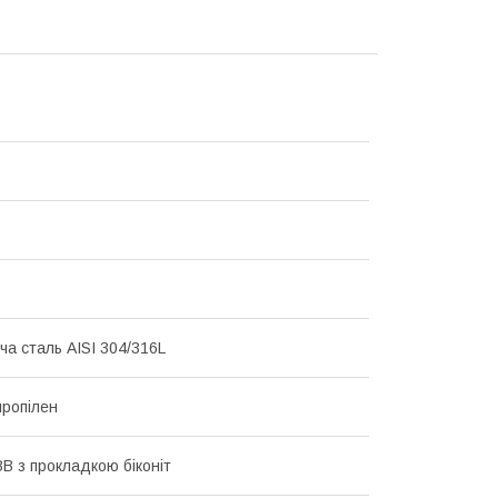
ча сталь AISI 304/316L
пропілен
ВВ з прокладкою біконіт