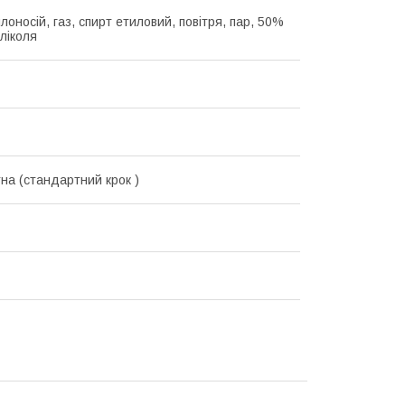
лоносій, газ, спирт етиловий, повітря, пар, 50%
ліколя
на (стандартний крок )