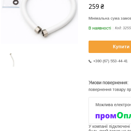
259 ₴
Мінімальна сума замов
В наявності
Код:
3255
Купити
+380 (67) 553-44-41
повернення товару п
У компанії підключені
будь-який товар не п