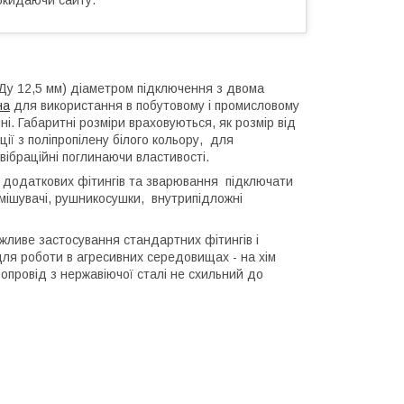
Ду 12,5 мм) діаметром підключення з двома
на
для використання в побутовому і промисловому
і. Габаритні розміри враховуються, як розмір від
ії з поліпропілену білого кольору, для
вібраційні поглинаючи властивості.
додаткових фітингів та зварювання підключати
змішувачі, рушникосушки, внутрипідложні
ожливе застосування стандартних фітингів і
ля роботи в агресивних середовищах - на хім
бопровід з нержавіючої сталі не схильний до