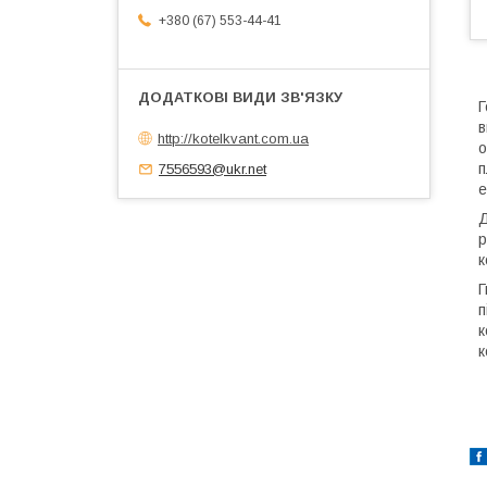
+380 (67) 553-44-41
Г
в
http://kotelkvant.com.ua
о
п
7556593@ukr.net
е
Д
к
Г
п
к
к