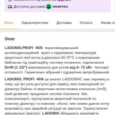
Доступна доставка
Опис
Характеристики
Доставка
Оплата
Умови п
Опис
LADOMIX.
PROFI
40/6
термозмішувальний
антиконденсаційний вузол з підтримкою температури
зворотньої лінії котла в діапазоні 40-70°C з повноцінним
байпасом під гравітаційну систему оплаення, підключення
Dn40 (1 1/2")
максимально для котлів
від 0- 72 кВт
теплової
потужності. Герметично зібраний і гідравлічно випробуванний.
LADOMIX.
PROFI
40/6
це аналог LADDOMAT, має перевагу в
тому, що всі узли доступні для сервісу, має повноцінний по
діаметру байпас зі зворотним пелюстковим клапаном (літ.В),
який дозволяє працювати системі опалення без
електроенергії, пропускаючи зворотний теплоносій по
повному діаметру і в повному обсязі, тим самим даючи котлу
можливість при аварійній ситуації не закіпати. Термостатичні
змішувальні пристрої
LADOMIX
збільшують можливість