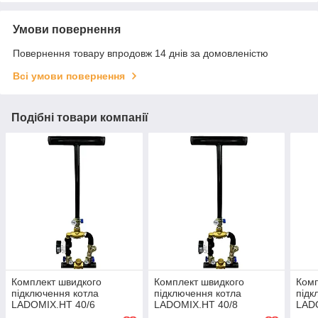
Умови повернення
Повернення товару впродовж 14 днів за домовленістю
Всі умови повернення
Подібні товари компанії
Комплект швидкого
Комплект швидкого
Комп
підключення котла
підключення котла
підк
LADOMIX.HT 40/6
LADOMIX.HT 40/8
LADO
термозмішувальний вузол
термозмішувальний вузол
аме