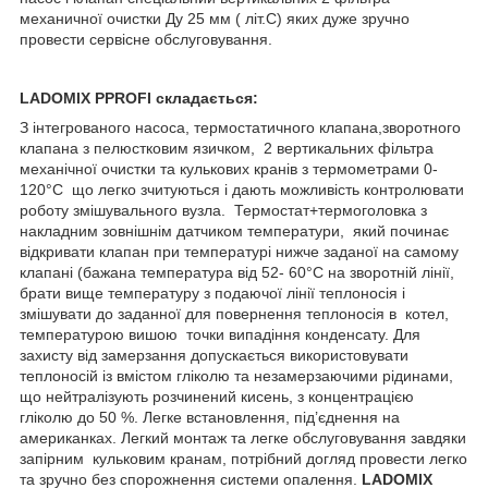
механичної очистки Ду 25 мм ( літ.С) яких дуже зручно
провести сервісне обслуговування.
LADOMIX
PPROFI
складається:
З інтегрованого насоса, термостатичного клапана,зворотного
клапана з пелюстковим язичком, 2 вертикальних фільтра
механічної очистки та кулькових кранів з термометрами 0-
120°C що легко зчитуються і дають можливість контролювати
роботу змішувального вузла. Термостат+термоголовка з
накладним зовнішнім датчиком температури, який починає
відкривати клапан при температурі нижче заданої на самому
клапані (бажана температура від 52- 60°C на зворотній лінії,
брати вище температуру з подаючої лінії теплоносія і
змішувати до заданної для повернення теплоносія в котел,
температурою вишою точки випадіння конденсату. Для
захисту від замерзання допускається використовувати
теплоносій із вмістом гліколю та незамерзаючими рідинами,
що нейтралізують розчинений кисень, з концентрацією
гліколю до 50 %. Легке встановлення, під’єднення на
американках. Легкий монтаж та легке обслуговування завдяки
запірним кульковим кранам, потрібний догляд провести легко
та зручно без спорожнення системи опалення.
LADOMIX