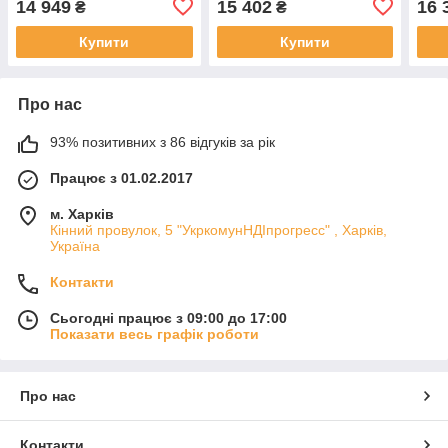
14 949
15 402
16 
₴
₴
55°C, Dn40 (1 1/2") KVANT
55°C, Dn40 (1 1/2") KVANT
терм
55°C
Купити
Купити
Про нас
93% позитивних з 86 відгуків за рік
Працює з 01.02.2017
м. Харків
Кінний провулок, 5 "УкркомунНДІпрогресс" , Харків,
Україна
Контакти
Сьогодні працює з 09:00 до 17:00
Показати весь графік роботи
Про нас
Контакти