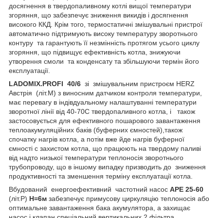
досягнення в твердопаливному котлі вищої температури
згоряння, що забезпечує зниження викидів і досягнення
високого ККД. Крім того, термостатичні змішувальні пристрої
автоматично підтримують високу температуру зворотнього
контуру та гарантують її незмінність протягом усього циклу
згоряння, що підвищує ефективність котла, знижуючи
утворення смоли та конденсату та збільшуючи термін його
експлуатації.
LADOMIX.
PROFI
40/6
зі змішувальним пристроєм HERZ
Австрія (літ.М) з виносним датчиком контроля температури,
має перевагу в індівдуальному налаштуванні температури
зворотної лінії від 40-70С твердопаливного котла, і також
застосовується для ефективного пошарового завантаження
теплоакумуляційних баків (буферних ємностей),також
спочатку нагрів котла, а потім вже йде нагрів буферної
ємності с захистом котла, що працюють на твердому паливі
від надто низької температури теплоносія зворотнього
трубопроводу, що в іншому випадку призводить до зниження
продуктивності та зменшення терміну експлуатації котла.
Вбудований енергоефективний частотний насос
APE 25-60
(літ.Р)
H=6м
забезпечує примусову циркуляцію теплоносія або
оптимальне завантаження бака акумулятора, а захищає
насос і клапан спеціальний вертикальних 2 фільтра