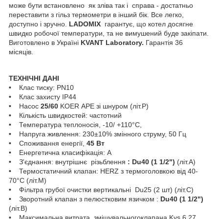
може бути встановлено як зліва так і справа - достатньо
переставити з гільз термометри в інший бік. Все легко,
доступно і зручно.
LADOMIX
гарантує, що котел досягне
швидко робочої температури, та не вимушений буде закіпати.
Виготовлено в Україні
KVANT Laboratory.
Гарантія 36
місяців.
ТЕХНІЧНІ ДАНІ
• Клас тиску: PN10
• Клас захисту IP44
• Насос
25/60
KOER APE зі шнуром (літ.Р)
• Кількість швидкостей: частотний
• Температура теплоносія, -10/ +110°C,
• Напруга живлення: 230±10% змінного струму, 50 Гц
• Споживання енергії,
45 Вт
• Енергетична класифікація: А
• З'єднання: внутрішнє різьблення
: Du40 (1 1/2")
(літ.А)
• Термостатичний клапан: HERZ з термоголовкою від 40-
70°C (літ.М)
• Фільтра грубої очистки вертикальні Du25 (2 шт) (літ.С)
• Зворотний клапан з пелюстковим язичком :
Du40 (1 1/2")
(літ.В)
• Максимальна витрата змішувальногоклапана Kvs 6.27