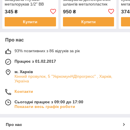
металорукав 1/2" ВВ
шлангів металопластик
мета
FLEXY ECO-FLEX 20см
1/2" ВВ FLEXY RBM
FLE
345
950
374
₴
₴
Купити
Купити
Про нас
93% позитивних з 86 відгуків за рік
Працює з 01.02.2017
м. Харків
Кінний провулок, 5 "УкркомунНДІпрогресс" , Харків,
Україна
Контакти
Сьогодні працює з 09:00 до 17:00
Показати весь графік роботи
Про нас