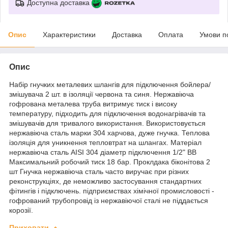
Доступна доставка
Опис
Характеристики
Доставка
Оплата
Умови п
Опис
Набір гнучких металевих шлангів для підключення бойлера/
змішувача 2 шт. в ізоляції червона та синя. Нержавіюча
гофрована металева труба витримує тиск і високу
температуру, підходить для підключення водонагрівачів та
змішувачів для тривалого використання. Використовується
нержавіюча сталь марки 304 харчова, дуже гнучка. Теплова
ізоляція для уникнення тепловтрат на шлангах. Матеріал
нержавіюча сталь AISI 304 діаметр підключення 1/2" ВВ
Максимальний робочий тиск 18 бар. Проклдака біконітова 2
шт Гнучка нержавіюча сталь часто виручає при різних
реконструкціях, де неможливо застосування стандартних
фітингів і підключень. підприємствах хімічної промисловості -
гофрований трубопровід із нержавіючої сталі не піддається
корозії.
Приховати