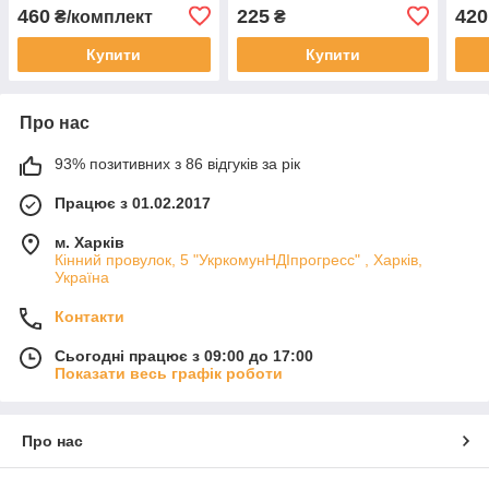
хром (5RL) Boiler Series
хром
460
225
420
₴/комплект
₴
Купити
Купити
Про нас
93% позитивних з 86 відгуків за рік
Працює з 01.02.2017
м. Харків
Кінний провулок, 5 "УкркомунНДІпрогресс" , Харків,
Україна
Контакти
Сьогодні працює з 09:00 до 17:00
Показати весь графік роботи
Про нас