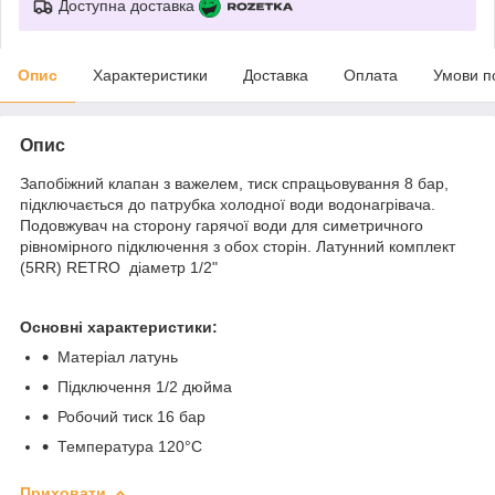
Доступна доставка
Опис
Характеристики
Доставка
Оплата
Умови п
Опис
Запобіжний клапан з важелем, тиск спрацьовування 8 бар,
підключається до патрубка холодної води водонагрівача.
Подовжувач на сторону гарячої води для симетричного
рівномірного підключення з обох сторін. Латунний комплект
(5RR) RETRO діаметр 1/2"
Основні характеристики:
Матеріал латунь
Підключення 1/2 дюйма
Робочий тиск 16 бар
Температура 120°C
Приховати