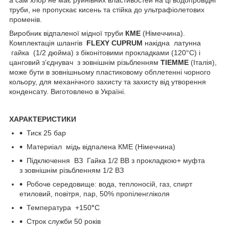
труби, не пропускає кисень та стійка до ультрафіолетових
променів.
Виробник відпаленої мідної труби
КМЕ
(Німеччина).
Комплектація шлангів
FLEXY
CUPRUM
накідна латунна
гайка (1/2 дюйма) з біконітовими прокладками (120°C) і
цанговий з’єднувач з зовнішнім різьбленням
TIEMME
(Італія),
може бути в зовнішньому пластиковому обплетенні чорного
кольору, для механічного захисту та захисту від утворення
конденсату. Виготовлено в Україні.
ХАРАКТЕРИСТИКИ
Тиск 25 бар
Материіал мідь відпалена КМЕ (Німеччина)
Підключення ВЗ Гайка 1/2 ВВ з прокладкою+ муфта
з зовнішнім різьбленням 1/2 ВЗ
Робоче середовище: вода, теплоносій, газ, спирт
етиловий, повітря, пар, 50% пропіленгліколя
Температура +150
°
C
Строк служби 50 років