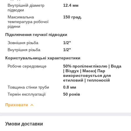
Внутрішній діаметр
12.4 мм
підводки
Максимальна
150 град.
температура робочої
рідини
Підключення гнучкої підводки
Зовнішня різьба
1/2"
Внутрішня різьба
1/2"
Користувальницькі характеристики
Робоче середовище
50% пропіленгліколю | Вода
| Віздух | Масаз| Пар
використовується для
етиловий | теплоносій
Товщина стінки труби
0.8 мм
Термін експлуатації
50 років
Приховати
Умови доставки