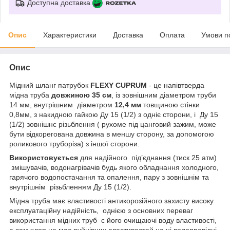
Доступна доставка
Опис
Характеристики
Доставка
Оплата
Умови п
Опис
Мідний шланг патрубок
FLEXY CUPRUM
- це напівтверда
мідна труба
довжиною 35 см
, із зовнішним діаметром труби
14 мм, внутрішним діаметром
12,4
мм
товщиною стінки
0,8мм, з накидною гайкою Ду 15 (1/2) з одніє сторони, і Ду 15
(1/2) зовнішнє різьблення ( рухоме під цанговий зажим, може
бути відкорегована довжина в меншу сторону, за допомогою
роликового труборіза) з іншої сторони.
Використовується
для надійного під’єднання (тиск 25 атм)
змішувачів, водонагрівачів будь якого обладнання холодного,
гарячого водопостачання та опалення, пару з зовнішнім та
внутрішнім різьбленням Ду 15 (1/2).
Мідна труба має властивості антикорозійного захисту високу
експлуатаційну надійність, однією з основних переваг
використання мідних труб є його очищаючі воду властивості,
а сам хлор не має руйнівних властивостей на ці водопровідні