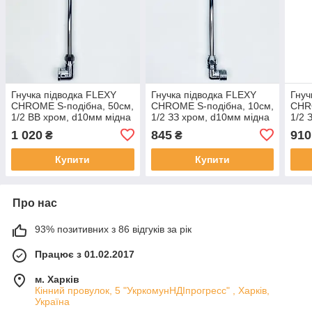
Гнучка підводка FLEXY
Гнучка підводка FLEXY
Гнуч
CHROME S-подібна, 50см,
CHROME S-подібна, 10см,
CHRO
1/2 ВВ хром, d10мм мідна
1/2 ЗЗ хром, d10мм мідна
1/2 
1 020
845
910
₴
₴
Купити
Купити
Про нас
93% позитивних з 86 відгуків за рік
Працює з 01.02.2017
м. Харків
Кінний провулок, 5 "УкркомунНДІпрогресс" , Харків,
Україна