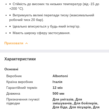
Стійкість до високих та низьких температур (від -15 до
+200 °С).
Витримують великі перепади тиску (максимальний
робочий тиск 20 бар).
Ідеально вписуються у будь-який інтер'єр.
Мають широку сферу застосування.
Приховати
Характеристики
Основні
Виробник
Albertoni
Країна виробник
Італія
Гарантійний термін
12 міс
Довжина
500 мм
Призначення гнучкої
Для унітазів, Для
підводки
змішувачів, Для бойлерів,
Для біде, Для пісуарів, Для