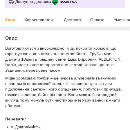
Доступна доставка
Опис
Характеристики
Доставка
Оплата
Умови п
Опис
Виготовляються з високоякісної міді, покритої хромом, що
гарантує їхню довговічність і термостійкість. Трубка має
діаметр
10мм
та товщину стінки
1мм
. Виробник ALBERTONI
Італія, мають якісне гарантоване сертифіковане цангове
з’єднання, перевірене часом.
Мідні хромовані трубки – це чудова альтернатива гнучким
шлангам із нержавіючої сталі, які використовуються для
підключення сантехнічного обладнання, побутових приладів,
газових колонок, бойлерів тощо. Вони мають благородний
вигляд, тому можуть бути частиною інтер'єру ванної кімнати
або кухні.
Переваги:
Довговічність.