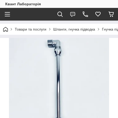
Квант Лабораторія
Товари та послуги
Шланги, гнучка підводка
Гнучка п