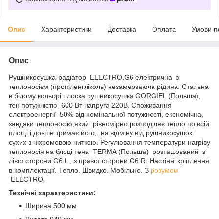
Опис
Характеристики
Доставка
Оплата
Умови п
Опис
Рушникосушка-радіатор ELECTRO.G6 електрична з
теплоносієм (пропіленгліколь) незамерзаюча рідина. Стальна
в білому кольорі плоска рушникосушка GORGIEL (Польша),
тен потужністю 600 Вт напруга 220В. Споживання
електроенергії 50% від номінальної потужності, економічна,
завдяки теплоносію,який рівномірно розподіляє тепло по всій
площі і довше тримає його, на відміну від рушникосушок
сухих з ніхромовою ниткою. Регулювання температури нагріву
теплоносія на блоці тена TERMA (Польша) розташований з
лівої сторони G6.L , з правої сторони G6.R. Настінні кріплення
в комплектації. Тепло. Швидко. Мобільно. З
розумом
ELECTRO.
Технічні характеристики:
Ширина 500 мм
Висота 940 мм