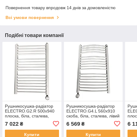
Повернення товару впродовж 14 днів за домовленістю
Всі умови повернення
Подібні товари компанії
Рушникосушка-радіатор
Рушникосушка-радіатор
Рушн
ELECTRO.G2.R 500х940
ELECTRO.G4.L 560х910
ELE
плоска, біла, сталева,
скоба, біла, сталева, лівий
плос
правий "ТЕН" 600 Вт
"ТЕН" 600 Вт
ліви
7 022
6 569
6 1
₴
₴
Купити
Купити