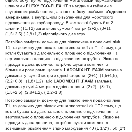
одного боку гнучке підключення металевими нержавіючими
шлангами
FLEXY ECO-FLEX HT
з накідними гайками з
внутрішним різьбленням , а з іншого боку роз’ємне
з’єднення
американка
з внутрішним різьбленням для жорстокого
підключення до трубопроводу. В комплекті будуть йти 2
шланги (Т1,Т2) загальною сумою 4 метри (2+2), (3+1),
(1,5+2,5),( 2,8+1,2) відповідного діаметру.
Потрібно заміряти довжину для підключення подаючої лінії
Т1, та довжину для підключення зворотної лінії Т2 тому, що
котли бувають з діагональною площиною підключення і з
вертикальною площиною підключення патрубків. Якщо не
підходить дана довжина, потрібно шукати комплект з
більшими розмірами щлангів
LADOMIX.HT .FА3M
загальна
довжина у сумі 3 метри з однієї сторони
(2+1), (1,5+1,5),
(2,2+0,8), (1,8+1,2) або
LADOMIX.HT .FА4M
загальна
довжина у сумі 4 метри з однієї сторони: (2+2), (3+1),
(1,5+2,5), (2,8+1,2), ( 2,2+1,8)
.
Потрібно заміряти довжину для підключення подаючої лінії
Т1, та довжину для підключення зворотної лінії Т2 тому, що
котли бувають з діагональною площиною підключення і з
вертикальною площиною підключення патрубків. Якщо не
підходить дана довжина, потрібно шукати комплект з
зовнішніми різьбленням згідно маркування 40 (1 1/2") , 50 (2")