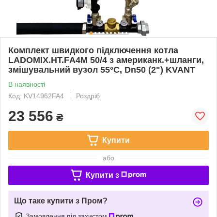
Комплект швидкого підключення котла
LADOMIX.HT.FА4M 50/4 з американк.+шланги,
змішувальний вузол 55°C, Dn50 (2") KVANT
В наявності
Код: KV14962FA4
Роздріб
23 556
₴
Купити
або
Купити з
Що таке купити з Пром?
Замовлення під захистом