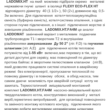
LADOMIX
.
HT
на який можливо підібрати окремо
металеві
нержавіючи гнучкі шлангі в ізоляції
FLEXY
ECO
-
FLEX
HT
відповідного діаметру 40 (1 1/2» ), 50 (2») довжиною від 0,5-
3м включно. Для підключення котел+теплоакумуляційна
ємність (буферна ємність), котел+система опалення, з одніє
сторони гнучке підключення, а з іншої підключення жорстке зі
зовнішним різьбленням.
LADOMIX.
HT
.
F
А4
M
це аналог
LADDOMAT
закінчений варіант з металевим подаючим
трубопроводом Т1 і зворотним Т2 зі внутрішніми
різьбленнями
американками Ду 50 2"
(літ. F,D) та
гнучкими
шлангами
(літ. А,Е)
для підключення котлів тепловою
потужністю від
1-55 кВт
включно,має перевагу в тім, що всі
деталі доступні для сервісу, має повноцінний по діаметру
протока байпас зі зворотним пелюстковим клапаном (літ.В),
який дозволяє працювати системі опалення в аварійному
режимі без електроенергії, пропускаючи теплоносій по
повному діаметру і в повному обсязі, в обхід насоса, тим
самим даючи можливість при аварійній ситуації котлу не
закипать. Термостатичний змішувальний монтажний
комплект
LADOMIX.
HT
.
F
А4
M
насосно-змішувальний вузол
твердопаливного котла, конструктивно виконаний у металі
виріб,герметично випробуваний, для організації повноцінного
та закінного монтажу котлового контуру, підключення якого
можливо робити металевими нержавіючими шлангами