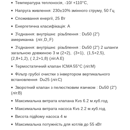
Температура теплоносія, -10/ +110°C,
Напруга живлення: 230±10% змінного струму, 50 Гц
Споживання енергії, 25 Вт
Енергетична класифікація: А
З'єднання: внутрішнє різьблення : Du50 (2")
американка (літ.,D,,F)
З'єднання: внутрішнє різьблення : Du50 (2") 2 шланги
загальною довжиною 3 м (2+2), (3+1), (1,5+2,5),
(2,8+1,2), ( 2,2+1,8) (літ.А.Е)
Термостатичний клапан ICMA 55°C (літ.М)
Фільтр грубої очистки з інвертором вертикального
встановлення Du25 (літ.С)
Зворотний клапан з пелюстковим язичком : Du50 (2")
(літ.В)
Максимальна витрата клапана Kvs 6.2 м.куб.год.
Максимальна витрата насоса Kvs 2.2 м.куб.год.
Висота підйому насоса 4 м
Максимальна потужність для котлів до 55 кВт