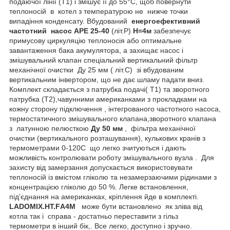
подаючої лінії (Т1) і змішує її до 55°C, щоб повернути
теплоносій в котел з температурою не нижче точки
випадіння конденсату. Вбудований
енергоефективний
частотний насос
APE
25-40
(літ.Р)
H
=4м
забезпечує
примусову циркуляцію теплоносія або оптимальне
завантаження бака акумулятора, а захищає насос і
змішувальний клапан спеціальний вертикальний фільтр
механічної очистки Ду 25 мм ( літ.С) зі вбудованим
вертикальним інвертором, що не дає шламу падати вниз.
Комплект складається з патрубка подачі( Т1) та зворотного
патрубка (Т2),чавунними американками з прокладками на
кожну сторону підключення
, інтегрованого частотного насоса,
термостатичного змішувального клапана,зворотного клапана
з латунною пелюсткою
Ду 50 мм
, фільтра механічної
очистки (вертикального розташування), кулькових кранів з
термометрами 0-120С що легко зчитуються і дають
можливість контролювати роботу змішувального вузла . Для
захисту від замерзання допускається використовувати
теплоносій із вмістом гліколю та незамерзаючими рідинами з
концентрацією гліколю до 50 %. Легке встановлення,
під’єднання на американках, кріплення йде в комплекті.
LADOMIX
.
HT
.
F
А4
M
може бути встановлено як зліва від
котла так і справа - достатньо переставити з гільз
термометри в інший бік,. Все легко, доступно і зручно.