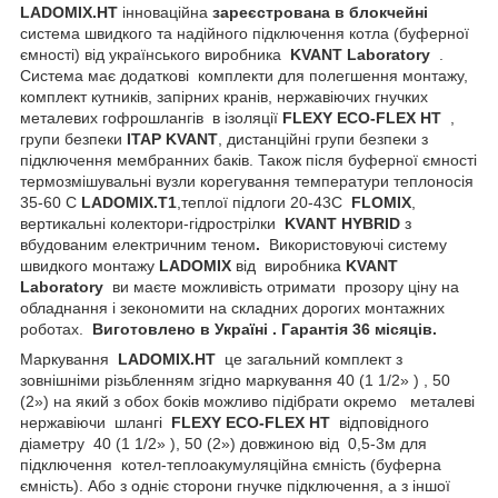
LADOMIX
.
HT
інноваційна
зареєстрована в блокчейні
система швидкого та надійного підключення котла (буферної
ємності) від українського виробника
KVANT
Laboratory
.
Система має додаткові комплекти для полегшення монтажу,
комплект кутників, запірних кранів, нержавіючих гнучких
металевих гофрошлангів в ізоляції
FLEXY
ECO
-
FLEX
HT
,
групи безпеки
ITAP KVANT
, дистанційні групи безпеки з
підключення мембранних баків. Також після буферної ємності
термозмішувальні вузли корегування температури теплоносія
35-60 С
LADOMIX
.Т1
,теплої підлоги 20-43С
FLOMIX
,
вертикальні колектори-гідрострілки
KVANT HYBRID
з
вбудованим електричним теном
.
Використовуючі систему
швидкого монтажу
LADOMIX
від виробника
KVANT
Laboratory
ви маєте можливість отримати прозору ціну на
обладнання і зекономити на складних дорогих монтажних
роботах.
Виготовлено в Україні . Гарантія 36 місяців.
Маркування
LADOMIX
.
HT
це загальний комплект з
зовнішніми різьбленням згідно маркування 40 (1 1/2» ) , 50
(2») на який з обох боків можливо підібрати окремо
металеві
нержавіючи шлангі
FLEXY
ECO
-
FLEX
HT
відповідного
діаметру 40 (1 1/2» ), 50 (2») довжиною від 0,5-3м для
підключення котел-теплоакумуляційна ємність (буферна
ємність). Або з одніє сторони гнучке підключення, а з іншої