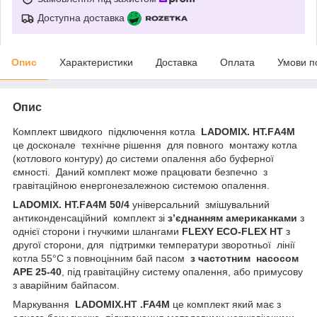
Доступна доставка
Опис
Характеристики
Доставка
Оплата
Умови п
Опис
Комплект швидкого підключення котла
LADOMIX.
HT.
FА4
M
це досконале технічне рішення для повного монтажу котла
(котлового контуру) до системи опалення або буферної
ємності. Даний комплект може працювати безпечно з
гравітаційною енергонезалежною системою опалення.
LADOMIX. HT.FА4M 50/4
універсальний
змішувальний
антиконденсаційний комплект зі
з’єднанням
американками
з
однієї сторони і гнучкими шлангами
FLEXY ECO-FLEX
HT
з
другої сторони, для підтримки температури зворотньої лінії
котла 55°C з повноцінним бай пасом
з частотним насосом
APE 25-40
, під гравітаційну систему опалення, або примусову
з аварійним байпасом.
Маркування
LADOMIX.HT .FA4M
це комплект
який має з