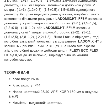
2 метри: (1+1) ,(1,2+0,8), (1,5+0,5),( 1,5+0,65) відповідного
діаметру, і з іншої сторони загальною довжиною у сумі 2
метри : ( 1+1) ,(1,2+0,8), (1,5+0,5),( 1,5+0,65) відповідного
діаметру. Якщо не підходить дана довжина, потрібно шукати
комплект з більшими розмірами
LADOMIX
.
HT
.
FF
3
M
загальна
довжина у сумі 3 метри з кожної сторони
(2+1), (1,5+1,5),
(2,2+0,8), (1,8+1,2) або
LADOMIX
.
HT
.
FF
4
M
загальна
довжина у сумі 4 метри з кожної сторони: (2+2), (3+1),
(1,5+2,5), (2,8+1,2), ( 2,2+1,8)
.
Якщо і так не підходить
,
тоді
потрібен загальний комплект з маркуванням
LADOMIX
.
HT
з
зовнішніми різьбленнями на кінцях
і на нього вже окремо
згідно потрібної довжини добрати шлаги
FLEXY
ECO
-
FLEX
HT
від 0,5м до 3м включно
,
індивідуально на кожний
патрубок окремо
.
ТЕХНІЧНІ ДАНІ
Клас тиску: PN10
Клас захисту IP44
Насос частотний 25/40 APE KOER 130 мм зі шнуром
(літ.Р)
Кількість швидкостей: частотний