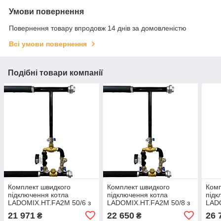
Умови повернення
Повернення товару впродовж 14 днів за домовленістю
Всі умови повернення
Подібні товари компанії
Комплект швидкого
Комплект швидкого
Комп
підключення котла
підключення котла
підк
LADOMIX.HT.FА2M 50/6 з
LADOMIX.HT.FА2M 50/8 з
LAD
американк.+шланги,
американк.+шланги,
з ам
21 971
22 650
26 
₴
₴
змішувальний вузол 55°C,
змішувальний вузол 55°C,
зміш