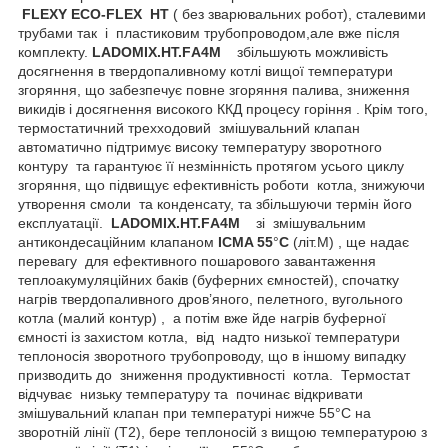
FLEXY
ECO
-
FLEX
HT
(
без зварювальних робот), сталевими
трубами так і пластиковим трубопроводом,але вже після
комплекту.
LADOMIX.
HT
.
F
А4
M
збільшують можливість
досягнення в твердопаливному котлі вищої температури
згоряння, що забезпечує повне згоряння палива, зниження
викидів і досягнення високого ККД процесу горіння . Крім того,
термостатичний трехходовий змішувальний клапан
автоматично підтримує високу температуру зворотного
контуру та гарантуює її незмінність протягом усього циклу
згоряння, що підвищує ефективність роботи котла, знижуючи
утворення смоли та конденсату, та збільшуючи термін його
експлуатації.
LADOMIX.
HT
.
F
А4
M
зі змішувальним
антикондесаційним клапаном
ICMA 55
°
C
(літ.М) , ще надає
перевагу для ефективного пошарового завантаження
теплоакумуляційних баків (буферних ємностей), спочатку
нагрів твердопаливного дров’яного, пелетного, вугольного
котла (малий контур) , а потім вже йде нагрів буферної
ємності із захистом котла, від надто низької температури
теплоносія зворотного трубопроводу, що в іншому випадку
призводить до зниження продуктивності котла. Термостат
відчуває низьку температуру та починає відкривати
змішувальний клапан при температурі нижче 55°С на
зворотній лінії (Т2), бере теплоносій з вищою температурою з