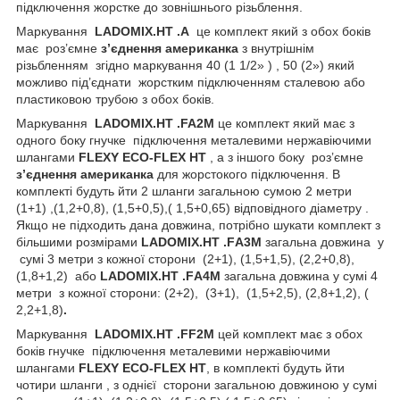
підключення жорстке до зовнішнього різьблення.
Маркування
LADOMIX
.
HT
.А
це комплект який з обох боків
має роз’ємне
з’єднення
американка
з внутрішнім
різьбленням згідно маркування 40 (1 1/2» ) , 50 (2») який
можливо під’єднати жорстким підключенням сталевою або
пластиковою трубою з обох боків.
Маркування
LADOMIX
.
HT
.
FA
2
M
це комплект
який має з
одного боку гнучке підключення металевими нержавіючими
шлангами
FLEXY
ECO
-
FLEX
HT
, а з іншого боку роз’ємне
з’єднення американка
для жорстокого підключення. В
комплекті будуть йти 2 шланги загальною сумою 2 метри
(1+1) ,(1,2+0,8), (1,5+0,5),( 1,5+0,65) відповідного діаметру .
Якщо не підходить дана довжина, потрібно шукати комплект з
більшими розмірами
LADOMIX
.
HT
.
F
А3
M
загальна довжина у
сумі 3 метри з кожної сторони
(2+1), (1,5+1,5), (2,2+0,8),
(1,8+1,2) або
LADOMIX
.
HT
.
F
А4
M
загальна довжина у сумі 4
метри з кожної сторони: (2+2), (3+1), (1,5+2,5), (2,8+1,2), (
2,2+1,8)
.
Маркування
LADOMIX
.
HT
.
FF
2
M
цей
комплект має з обох
боків гнучке
підключення
металевими нержавіючими
шлангами
FLEXY
ECO
-
FLEX
HT
, в комплекті будуть йти
чотири шланги , з однієї сторони загальною довжиною у сумі