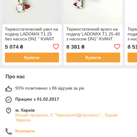
Термостатический узел на
Термостатичний вузол на
Терм
подачу LADOMIX.T1 25
подачу LADOMIX.T1 25-40
пода
без насоса DN1 " KVANT
з насосом DN1" KVANT
з на
5 074
8 381
8 5
₴
₴
Купити
Купити
Про нас
93% позитивних з 86 відгуків за рік
Працює з 01.02.2017
м. Харків
Кінний провулок, 5 "УкркомунНДІпрогресс" , Харків,
Україна
Контакти