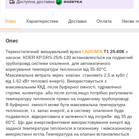
Доступна доставка
Опис
Характеристики
Доставка
Оплата
Умови п
Опис
Термостатичний змішувальний вузол
LADOMIX.
T1 25
-60К
з
насосм KOER KP.GRS-25/6-130 встановлюється на подаючий
трубопровід системи опалення, для автоматичного
корегування температури теплоносія від 35-60°C.
Максимальна витрата через клапан становить 2,5 м.куб/г (
від 1-62 кВт теплової енергії). Використовується з
максимальним ККД після буферної ємності, гідравлічної
стрілки, колектора або після котла,якщо потрібно регулювати
температуру теплоносія прямо на подаючому трубопроводі.
В буферної ємності може бути максимальна температура
теплоносія, т.з. запас енергіії, а в систему опалення буде
подаватися відкорегована в залежності від потреби від 35 до
60°C. Що дає енергоефективне використовування енергії від
заданої температури теплоносія в сезонному і міжсезонному
використанні котла.Температура на клапані встановлюється