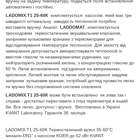
вручну на задану температуру, подається після встановлення
автоматично і постійно.
LADOMIX
.
T
1 25-60К
комплектується насосом, який має три
швидкості оптимальну швидкість теплоносія потрібно
виставити вручну. Аналог
LADDOMAT
, комплектується
трехходовим термостатичним змушівальним клапаном,
запірними кульковими кранами з термометрами для
відслідковування температури теплоносія. Для захисту від
замерзання допускається використовувати теплоносій із
вмістом гліколю та незамерзаючими рідинами, що
нейтралізують розчинений кисень, з концентрацією гліколю до
50 %. Легке встановлення, під’єднення на американках,
кріплення. Легкий монтаж та легке обслуговування завдяки
запірним кульковим кранам, потрібний догляд провести легко
та зручно без спорожнення системи опалення.
LADOMIX.
T1 25
-60К
може бути встановлено як зліва так і
справа - достатньо переставити з гільз термометри в інший
бік. Все легко, доступно і зручно. Виготовлено в Україні
KVANT Laboratory. Гарантія 36 місяців.
LADOMIX.T1 25-60K Термостатичний вузол 35-60°C
механіч.DN1" з насосом KOER до 62 кВт KVANT