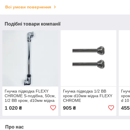
Всі умови повернення
Подібні товари компанії
Гнучка підводка FLEXY
Гнучка підводка 1/2 ВВ
Гнуч
CHROME S-подібна, 50см,
хром d10мм мідна FLEXY
хром
1/2 ВВ хром, d10мм мідна
CHROME
d 10
CHR
1 020
905
455
₴
₴
Про нас