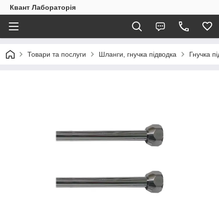
Квант Лабораторія
Товари та послуги
Шланги, гнучка підводка
Гнучка п