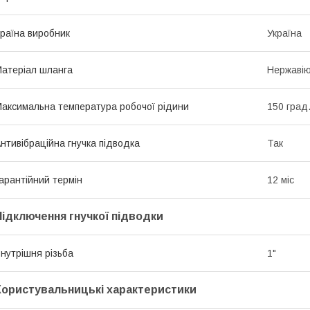
раїна виробник
Україна
атеріал шланга
Нержавію
аксимальна температура робочої рідини
150 град
нтивібраційна гнучка підводка
Так
арантійний термін
12 міс
Підключення гнучкої підводки
нутрішня різьба
1"
Користувальницькі характеристики