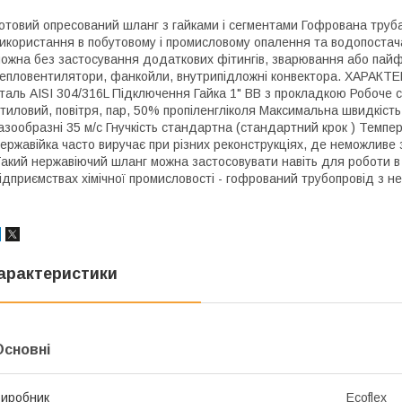
отовий опресований шланг з гайками і сегментами Гофрована труба
икористання в побутовому і промисловому опалення та водопост
ожна без застосування додаткових фітингів, зварювання або пайф
епловентилятори, фанкойли, внутрипідложні конвектора. ХАРАКТ
таль AISI 304/316L Підключення Гайка 1" ВВ з прокладкою Робоче 
тиловий, повітря, пар, 50% пропіленгліколя Максимальна швидкіст
азообразні 35 м/с Гнучкість стандартна (стандартний крок ) Темпе
ержавійка часто виручає при різних реконструкціях, де неможливе 
акий нержавіючий шланг можна застосовувати навіть для роботи в 
ідприємствах хімічної промисловості - гофрований трубопровід з не
арактеристики
Основні
иробник
Ecoflex