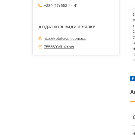
+380 (67) 553-44-41
Г
в
м
т
с
е
http://kotelkvant.com.ua
г
7556593@ukr.net
н
Т
п
Х
В