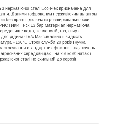
 з нержавіючої сталі Eco-Flex призначена для
ачання. Даними гофрованим нержавіючим шлангом
ки без праці підключати розширювальні баки,
ЕРИСТИКИ Тиск 13 бар Материіал нержавіюча
середовище вода, теплоносій, газ, спирт
ь для рідини 6 м/с Максимальна швидкість
ратура +150°C Строк служби 20 років Гнучка
застосування стандартних фітингів і підключень.
агресивних середовищах - на хім комбінатах і
ржавіючої сталі не схильний до корозії.