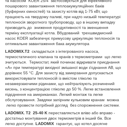
та насосом KOER 25/4 застосовується для ефективного
пошарового завантаження теплоакумуляційних баків
(буферних ємностей) та захисту котлів від 1-75 кВт, що
працюють на твердому паливі, при надто низькій температурі
теплоносія зворотного трубопроводу, що в іншому випадку
призводить до зниження продуктивності та зменшення
терміну експлуатації котла. Вбудований трехшвидкисний
насос KOER забезпечує примусову циркуляцію теплоносія та
оптимальне завантаження бака акумулятора
LADOMIX.Т2
складається з інтегрованого насоса,
термостатичного клапана та кранів з термометрами що легко
зчитуються. Термостат, який починає відкривати приєднання
«А» при температурі вихідної змішаної води з'єднання AB, що
дорівнює 55 °C. Для захисту від замерзання допускається
використовувати теплоносій із вмістом гліколю та
незамерзаючими рідинами, що нейтралізують розчинений
кисень, з концентрацією гліколю до 50 %. Легке встановлення
підєднення на американках. Легкий монтаж та легке
обслуговування. Завдяки запірним кульковим кранам можна
легко провести потрібний догляд без спорожнення системи.
LADOMIX. T2 25-40 K
переставляється вліво або вправо -
достатньо монтування двох термометрів в інший бік. Все
легко доступне.
LADOMIX
гарантує, що котел досягне