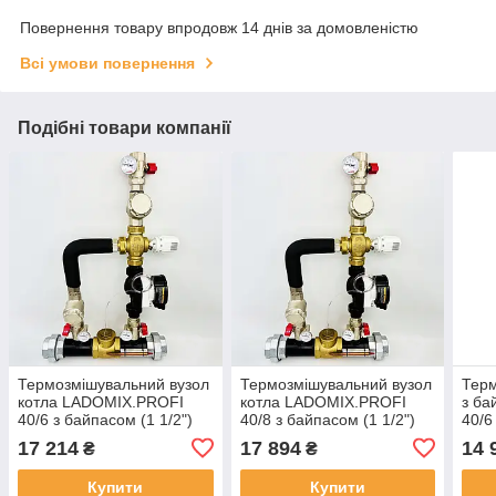
Повернення товару впродовж 14 днів за домовленістю
Всі умови повернення
Подібні товари компанії
Термозмішувальний вузол
Термозмішувальний вузол
Терм
котла LADOMIX.PROFI
котла LADOMIX.PROFI
з б
40/6 з байпасом (1 1/2")
40/8 з байпасом (1 1/2")
40/6
(0-72кВт) KVANT
(0-85кВт) KVANT
17 214
17 894
14 
₴
₴
Купити
Купити