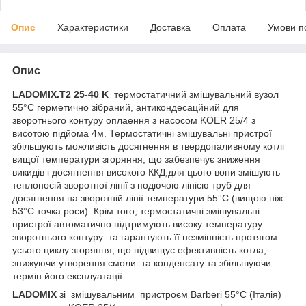
Опис
Характеристики
Доставка
Оплата
Умови п
Опис
LADOMIX.T2 25-40 K
термостатичний змішувальний вузол
55°C герметично зібраний, антикондесацйний для
зворотнього контуру оплаення з насосом KOER 25/4 з
висотою підйома 4м. Термостатичні змішувальні пристрої
збільшують можливість досягнення в твердопаливному котлі
вищої температури згоряння, що забезпечує зниження
викидів і досягнення високого ККД,для цього вони змішують
теплоносій зворотної лінії з подючою лінією труб для
досягнення на зворотній лінії температури 55°C (вищою ніж
53°C точка роси). Крім того, термостатичні змішувальні
пристрої автоматично підтримують високу температуру
зворотнього контуру та гарантують її незмінність протягом
усього циклу згоряння, що підвищує ефективність котла,
знижуючи утворення смоли та конденсату та збільшуючи
термін його експлуатації.
LADOMIX
зі змішувальним пристроєм Barberi 55°C (Італія)