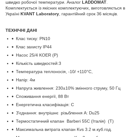
швидко робочої температури. Аналог
LADDOMAT
.
Комплектується із якісних комплектуючих, виготовляється в
Україні
KVANT Laboratory
, гарантійний срок 36 місяців.
ТЕХНІЧНІ ДАНІ
Клас тиску: PN10
Клас захисту IP44
Насос 25/4 KOER (Р)
Кількість швидкостей:3
Температура теплоносія, -10/ +110°C,
Напір: 4м
Напруга живлення: 230±10% змінного струму, 50 Гц
Споживання енергії, 88 Вт
Енергетична класифікація: C
З'єднання: внутрішнє різьблення A: Du25
Термостатичний клапан Barberi 55С (Італія) (T)
Максимальна витрата клапан Kvs 3.2 м.куб.год.