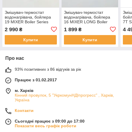
Змішувач-термостат
Змішувач-термостат
Зміш
водонагрівача, бойлера
водонагрівача, бойлера
бойл
19 MIXER Boiler Series
16 MIXER LONG Boiler
7T S
3/4" (220-240) KVANT
Series 1/2" KVANT
1/2"
2 990
1 899
4 4
₴
₴
Купити
Купити
Про нас
93% позитивних з 86 відгуків за рік
Працює з 01.02.2017
м. Харків
Кінний провулок, 5 "УкркомунНДІпрогресс" , Харків,
Україна
Контакти
Сьогодні працює з 09:00 до 17:00
Показати весь графік роботи