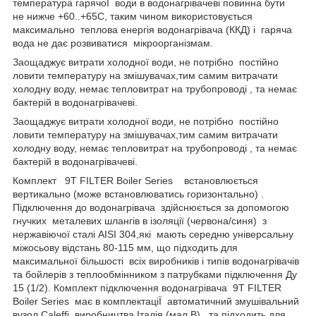
температура гарячоЇ води в водонагрівачеві повинна бути
не нижче +60..+65С, таким чином використовується
максимально теплова енергія водонагрівача (ККД) і гаряча
вода не дає розвиватися мікроорганізмам.
Заощаджує витрати холодної води, не потрібно постійно
ловити температуру на змішувачах,тим самим витрачати
холодну воду, немає тепловитрат на трубопроводі , та немає
бактерій в водонагрівачеві.
Заощаджує витрати холодної води, не потрібно постійно
ловити температуру на змішувачах,тим самим витрачати
холодну воду, немає тепловитрат на трубопроводі , та немає
бактерій в водонагрівачеві.
Комплект 9T FILTER Boiler Series встановлюється
вертикально (може встановлюватись горизонтально) .
Підключення до водонагрівача здійснюється за допомогою
гнучких металевих шлангів в ізоляції (червона/синя) з
нержавіючої сталі AISI 304,які мають середню універсальну
міжосьову відстань 80-115 мм, що підходить для
максимальної більшості всіх виробників і типів водонагрівачів
та бойлерів з теплообмінником з патрубками підключення Ду
15 (1/2). Комплект підключення водонагрівача 9T FILTER
Boiler Series має в комплектаціЇ автоматичний змушівальний
вузол Caleffi виробництва Італія (мал.В) та підходить для