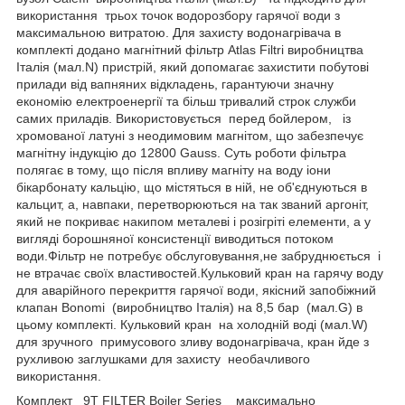
використання трьох точок водорозбору гарячої води з
максимальною витратою. Для захисту водонагрівача в
комплекті додано магнітний фільтр Atlas Filtri виробництва
Італія (мал.N) пристрій, який допомагає захистити побутові
прилади від вапняних відкладень, гарантуючи значну
економію електроенергії та більш тривалий строк служби
самих приладів. Використовується перед бойлером, із
хромованої латуні з неодимовим магнітом, що забезпечує
магнітну індукцію до 12800 Gauss. Суть роботи фільтра
полягає в тому, що після впливу магніту на воду іони
бікарбонату кальцію, що містяться в ній, не об'єднуються в
кальцит, а, навпаки, перетворюються на так званий аргоніт,
який не покриває накипом металеві і розігріті елементи, а у
вигляді борошняної консистенції виводиться потоком
води.Фільтр не потребує обслуговування,не забруднюється і
не втрачає своїх властивостей.Кульковий кран на гарячу воду
для аварійного перекриття гарячої води, якісний запобіжний
клапан Bonomi (виробництво Італія) на 8,5 бар (мал.G) в
цьому комплекті. Кульковий кран на холодній воді (мал.W)
для зручного примусового зливу водонагрівача, кран йде з
рухливою заглушками для захисту необачливого
використання.
Комплект 9T FILTER Boiler Series максимально