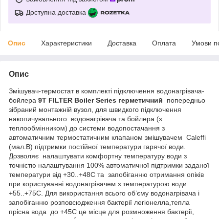
Доступна доставка
Опис
Характеристики
Доставка
Оплата
Умови п
Опис
Змішувач-термостат в комплекті підключення водонагрівача-
бойлера
9T FILTER Boiler Series герметичний
попередньо
зібраний монтажній вузол, для швидкого підключення
накопичувального водонагрівача та бойлера (з
теплообмінником) до системи водопостачання з
автоматичним термостатичним клапаном змішувачем Caleffi
(мал.В) підтримки постійної температури гарячої води.
Дозволяє налаштувати комфортну температуру води з
точністю налаштування 100% автоматичної підтримки заданої
температури від +30..+48С та запобіганню отримання опіків
при користуванні водонагрівачем з температурою води
+55..+75С. Для використання всього об’єму водонагрівача і
запобіганню розповсюдження бактерії легіонелла,тепла
прісна вода до +45С це місце для розмноження бактерії,