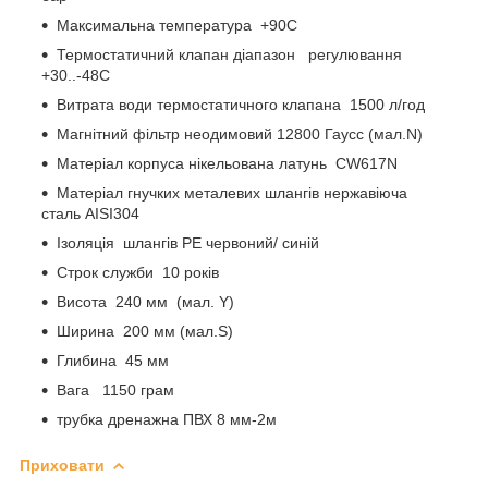
Максимальна температура +90С
Термостатичний клапан діапазон регулювання
+30..-48С
Витрата води термостатичного клапана 1500 л/год
Магнітний фільтр неодимовий 12800 Гаусс (мал.N)
Матеріал корпуса нікельована латунь CW617N
Матеріал гнучких металевих шлангів нержавіюча
сталь AISI304
Ізоляція шлангів PE червоний/ синій
Строк служби 10 років
Висота 240 мм (мал. Y)
Ширина 200 мм (мал.S)
Глибина 45 мм
Вага 1150 грам
трубка дренажна ПВХ 8 мм-2м
Приховати