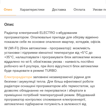
Опис
Характеристики
Доставка
Оплата
Умови п
Опис
Радіатор електричний ELECTRO з вбудованим
програматором. Опалювальні прилади для обігріву відмінно
показали себе як основне опалення квартир, котеджів, офісів.
W (WI-FI) (блок автоматики - програматор): можливість
установки і підтримки кімнатної температури від +5°C до
+35°C, налаштовувати і програмувати блок автоматики можна
віддалено по wi-fi, обов'язкова умова - наявність постійно
робочого wi-fi роутера, при його відсутності блок автоматики
буде працювати в режимі TURBO.
Електрорадіатори
заповнені незамерзаючої рідини для
безпеки і акумуляції тепла. Для більш ефективної роботи
радіатори оснащені програматором або термостатом, що
дозволяє обладнанню не перегріватися і зберігати в
приміщенні потрібний температурний режим. Вбудований
програматор контролює споживання електроенергії,
автоматично підбираючи потужність в залежності від