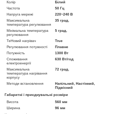
Колір
Білий
Частота
50 Гц
Напруга мережі
220~240 В
Максимальна
35 град.
температура регулювання
Мінімальна температура
5 град.
регулювання
ТеНовий нагрівач
True
Регулювання потужності
Плавне
Потужність
1300 Вт
Споживання
630 Вт/год
електроенергії
Максимальна
72 град.
температура нагрівання
корпусу
Методи встановлення
Напільний, Настінний,
Підвісний
Габаритні і приєднувальні розміри
Висота
560 мм
Ширина
96 мм