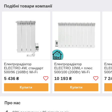
Подібні товари компанії
Електрорадіатор
Електрорадіатор
Елек
ELECTRO.4W, стандарт
ELECTRO.10WL+ плюс
ELE
500/96 (168Вт) Wi-Fi
500/100 (200Вт) Wi-Fi
500/
390Вт
зліва 1300Вт з настінними
700
5 436
10 193
7 2
₴
₴
кріпленнями
Купити
Купити
Про нас