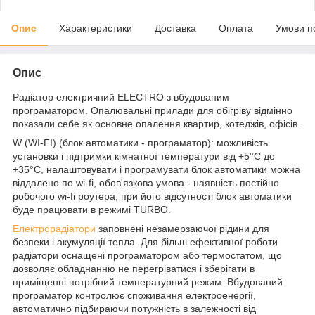
Опис
Характеристики
Доставка
Оплата
Умови п
Опис
Радіатор електричний ELECTRO з вбудованим
програматором. Опалювальні прилади для обігріву відмінно
показали себе як основне опалення квартир, котеджів, офісів.
W (WI-FI) (блок автоматики - програматор): можливість
установки і підтримки кімнатної температури від +5°C до
+35°C, налаштовувати і програмувати блок автоматики можна
віддалено по wi-fi, обов'язкова умова - наявність постійно
робочого wi-fi роутера, при його відсутності блок автоматики
буде працювати в режимі TURBO.
Електрорадіатори
заповнені незамерзаючої рідини для
безпеки і акумуляції тепла. Для більш ефективної роботи
радіатори оснащені програматором або термостатом, що
дозволяє обладнанню не перегріватися і зберігати в
приміщенні потрібний температурний режим. Вбудований
програматор контролює споживання електроенергії,
автоматично підбираючи потужність в залежності від