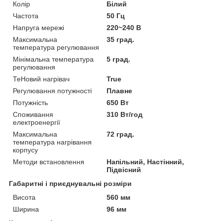
Колір
Білий
Частота
50 Гц
Напруга мережі
220~240 В
Максимальна
35 град.
температура регулювання
Мінімальна температура
5 град.
регулювання
ТеНовий нагрівач
True
Регулювання потужності
Плавне
Потужність
650 Вт
Споживання
310 Вт/год
електроенергії
Максимальна
72 град.
температура нагрівання
корпусу
Методи встановлення
Напільний, Настінний,
Підвісний
Габаритні і приєднувальні розміри
Висота
560 мм
Ширина
96 мм