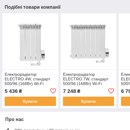
Подібні товари компанії
Електрорадіатор
Електрорадіатор
Елек
ELECTRO.4W, стандарт
ELECTRO.7W, стандарт
ELE
500/96 (168Вт) Wi-Fi
500/96 (168Вт) Wi-Fi
500/
390Вт
700Вт
прог
5 436
7 248
6 7
₴
₴
Купити
Купити
Про нас