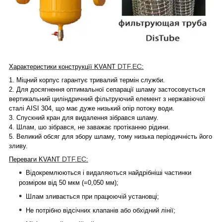
DTF.EC
Характеристики конструкцїї KVANT
:
1.
Міцний корпус гарантує тривалий термін служби.
2.
Для досягнення оптимальної сепарації шламу застосовується
вертикальний циліндричний фільтруючий елемент з нержавіючої
сталі AISI 304, що має дуже низький опір потоку води.
3.
Спускний кран для видалення зібрався шламу.
4. Ш
лам, шо зібрався, не заважає протіканню рідини.
5.
Великий обсяг для збору шламу, тому низька періодичність його
зливу.
DTF.EC
Переваги KVANT
:
Відокремлюються і видаляються найдрібніші частинки
розміром від 50 мкм (=0,050 мм);
Шлам зливається при працюючій установці;
Не потрібно відсічних клапанів або обхідний лінії;