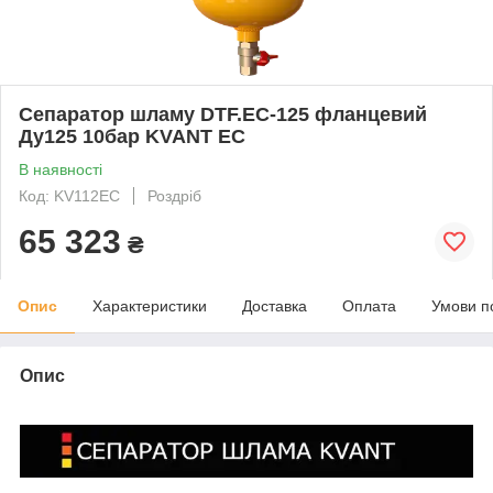
Сепаратор шламу DTF.EC-125 фланцевий
Ду125 10бар KVANT EC
В наявності
Код: KV112EC
Роздріб
65 323
₴
Опис
Характеристики
Доставка
Оплата
Умови п
Опис