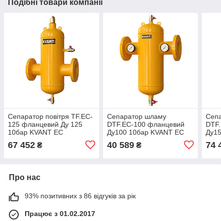
Подібні товари компанії
Сепаратор повітря ТF.EC-
Сепаратор шламу
Сеп
125 фланцевий Ду 125
DTF.EC-100 фланцевий
DTF
10бар KVANT EC
Ду100 10бар KVANT EC
Ду1
67 452
40 589
74 
₴
₴
Про нас
93% позитивних з 86 відгуків за рік
Працює з 01.02.2017