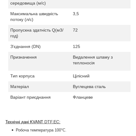
середовища (м/с)
Максимальна швидкість
3,5
потоку (л/c)
Пропускна здатність Q(м3/
72
год)
З'єднання
(
DN)
125
Призначення
Видалення шламу з
теплоносія
Тип корпуса
Цілісний
Матеріал
Вуглецева сталь
Варіант приєднання
Фланцеве
DTF.EC
Технічні дані
KVANT
:
Робоча температура 100°С.