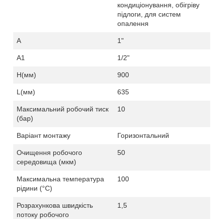
кондиціонування, обігріву
підлоги, для систем
опалення
A
1
"
А1
1
/2"
H
(мм)
900
L
(мм)
635
Максимальний робочий тиск
10
(бар)
Варіант монтажу
Горизонтальний
Очищення робочого
50
середовища (мкм)
Максимальна температура
100
рідини (
°C
)
Розрахункова швидкість
1,
5
потоку робочого