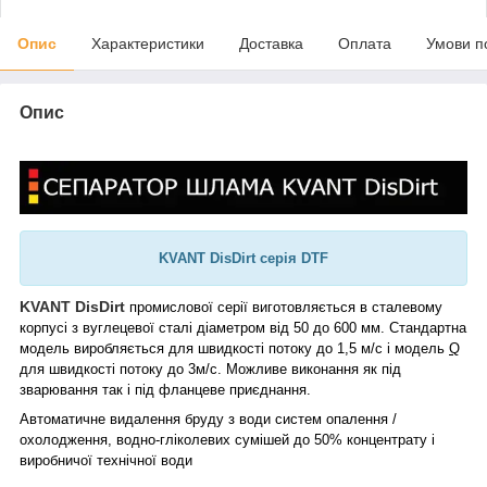
Опис
Характеристики
Доставка
Оплата
Умови п
Опис
KVANT DisDirt серія DTF
KVANT DisDirt
промислової серії виготовляється в сталевому
корпусі з вуглецевої сталі діаметром від 50 до 600 мм. Стандартна
модель виробляється для швидкості потоку до 1,5 м/с і модель
Q
для швидкості потоку до 3м/
c. Можливе виконання як під
зварювання так і під фланцеве приєднання.
Автоматичне видалення бруду з води систем опалення /
охолодження, водно-гліколевих сумішей до 50% концентрату і
виробничої технічної води