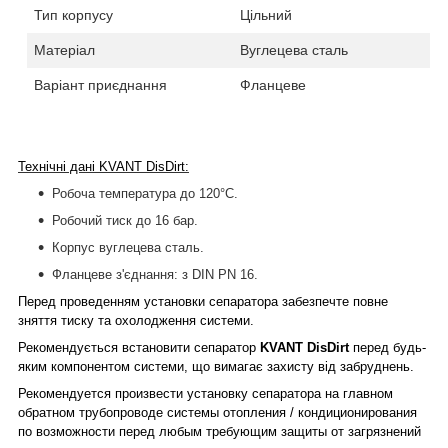
Тип корпусу
Цільний
Матеріал
Вуглецева сталь
Варіант приєднання
Фланцеве
Технічні дані KVANT DisDirt:
Робоча температура до 120°С.
Робочий тиск до 16 бар.
Корпус вуглецева сталь.
Фланцеве з'єднання: з DIN PN 16.
Перед проведенням установки сепаратора забезпечте повне
зняття тиску та охолодження системи.
Рекомендується встановити сепаратор
KVANT
DisDirt
перед будь-
яким компонентом системи, що вимагає захисту від забруднень.
Рекомендуется произвести установку сепаратора на главном
обратном трубопроводе системы отопления / кондиционирования
по возможности перед любым требующим защиты от загрязнений