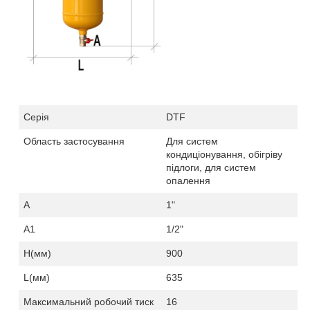
Серія
DTF
Область застосування
Для систем
кондиціонування, обігріву
підлоги, для систем
опалення
A
1
"
А1
1
/2"
H
(мм)
900
L
(мм)
635
Максимальний робочий тиск
16