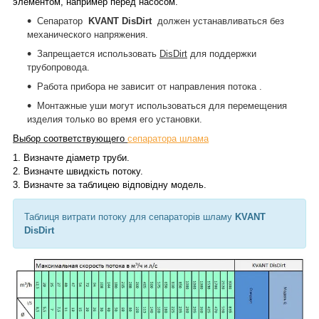
элементом, например перед насосом.
Сепаратор
KVANT
DisDirt
должен устанавливаться без
механического напряжения.
Запрещается использовать
DisDirt
для поддержки
трубопровода.
Работа прибора не зависит от направления потока .
Монтажные уши могут использоваться для перемещения
изделия только во время его установки.
Выбор соответствующего
сепаратора шлама
1.
Визначте діаметр труби.
2.
Визначте швидкість потоку.
3.
Визначте за таблицею відповідну модель.
Таблиця витрати потоку для сепараторів
шламу
KVANT
DisDirt