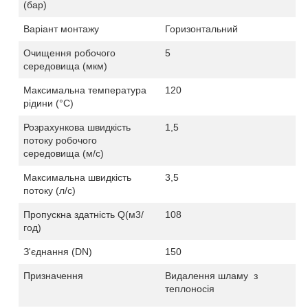
(бар)
Варіант монтажу
Горизонтальний
Очищення робочого
5
середовища (мкм)
Максимальна температура
120
рідини (
°C
)
Розрахункова швидкість
1,
5
потоку робочого
середовища (м/с)
Максимальна швидкість
3,5
потоку (л/c)
Пропускна здатність Q(м3/
108
год)
З'єднання
(
DN)
150
Призначення
Видалення шламу
з
теплоносія