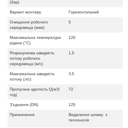
(бар)
Варіант монтажу
Горизонтальний
Очищення робочого
5
середовища (мкм)
Максимальна температура
120
рідини (
°C
)
Розрахункова швидкість
1,
5
потоку робочого
середовища (м/с)
Максимальна швидкість
3,5
потоку (л/c)
Пропускна здатність Q(м3/
72
год)
З'єднання
(
DN)
125
Призначення
Видалення шламу
з
теплоносія