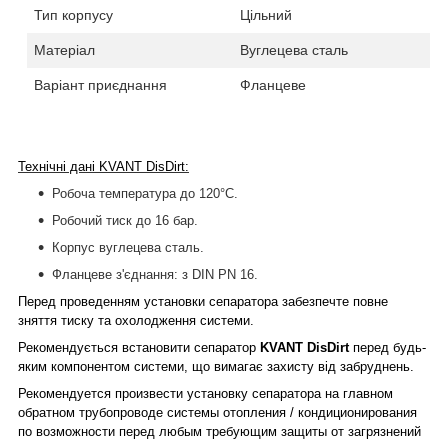
Тип корпусу
Цільний
Матеріал
Вуглецева сталь
Варіант приєднання
Фланцеве
Технічні дані KVANT DisDirt:
Робоча температура до 120°С.
Робочий тиск до 16 бар.
Корпус вуглецева сталь.
Фланцеве з'єднання: з DIN PN 16.
Перед проведенням установки сепаратора забезпечте повне
зняття тиску та охолодження системи.
Рекомендується встановити сепаратор
KVANT
DisDirt
перед будь-
яким компонентом системи, що вимагає захисту від забруднень.
Рекомендуется произвести установку сепаратора на главном
обратном трубопроводе системы отопления / кондиционирования
по возможности перед любым требующим защиты от загрязнений