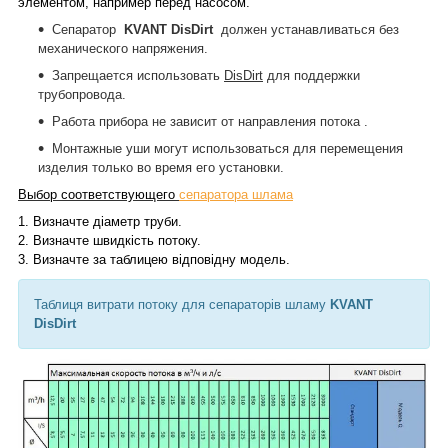
элементом, например перед насосом.
Сепаратор
KVANT
DisDirt
должен устанавливаться без
механического напряжения.
Запрещается использовать
DisDirt
для поддержки
трубопровода.
Работа прибора не зависит от направления потока .
Монтажные уши могут использоваться для перемещения
изделия только во время его установки.
Выбор соответствующего
сепаратора шлама
1.
Визначте діаметр труби.
2.
Визначте швидкість потоку.
3.
Визначте за таблицею відповідну модель.
Таблиця витрати потоку для сепараторів
шламу
KVANT
DisDirt