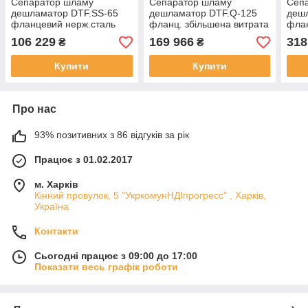
Сепаратор шламу
Сепаратор шламу
Сеп
дешламатор DTF.SS-65
дешламатор DTF.Q-125
деш
фланцевий нерж.сталь
фланц. збільшена витрата
флан
Ду65 16bar KVANT Dis
Ду125 16bar KVANT Dis
Ду12
106 229
169 966
318
₴
₴
DiRT
DiRT
DiR
Купити
Купити
Про нас
93% позитивних з 86 відгуків за рік
Працює з 01.02.2017
м. Харків
Кінний провулок, 5 "УкркомунНДІпрогресс" , Харків,
Україна
Контакти
Сьогодні працює з 09:00 до 17:00
Показати весь графік роботи