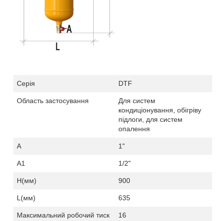
Серія
DTF
Область застосування
Для систем
кондиціонування, обігріву
підлоги, для систем
опалення
A
1
"
А1
1
/2"
H
(мм)
900
L
(мм)
635
Максимальний робочий тиск
16