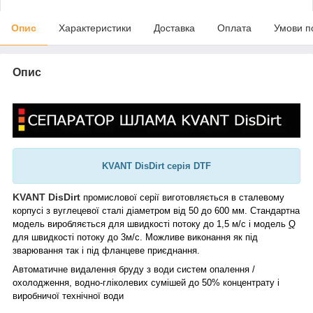
Опис
Характеристики
Доставка
Оплата
Умови п
Опис
KVANT DisDirt серія DTF
KVANT DisDirt
промислової серії виготовляється в сталевому
корпусі з вуглецевої сталі діаметром від 50 до 600 мм. Стандартна
модель виробляється для швидкості потоку до 1,5 м/с і модель
Q
для швидкості потоку до 3м/
c. Можливе виконання як під
зварювання так і під фланцеве приєднання.
Автоматичне видалення бруду з води систем опалення /
охолодження, водно-гліколевих сумішей до 50% концентрату і
виробничої технічної води