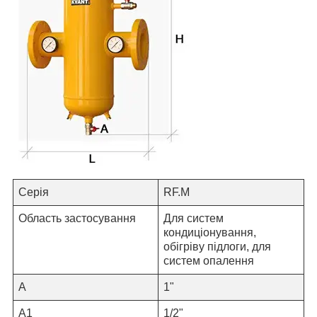
Серія
RF.M
Область застосування
Для систем
кондиціонування,
обігріву підлоги, для
систем опалення
A
1
"
А1
1
/2"