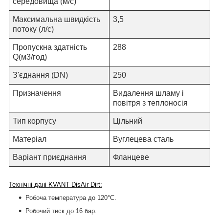
середовища (м/с)
Максимальна швидкість
3,5
потоку (л/c)
Пропускна здатність
288
Q(м3/год)
З'єднання
(
DN)
250
Призначення
Видалення шламу
і
повітря
з теплоносія
Тип корпусу
Цільний
Матеріал
Вуглецева сталь
Варіант приєднання
Фланцеве
Технічні дані KVANT
Dis
Air Dirt:
Робоча температура до 120°С.
Робочий тиск до 16 бар.