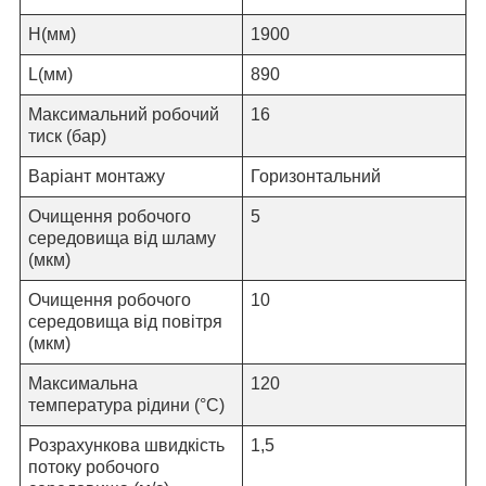
H
(мм)
1900
L
(мм)
890
Максимальний робочий
16
тиск (бар)
Варіант монтажу
Горизонтальний
Очищення робочого
5
середовища від шламу
(мкм)
Очищення робочого
10
середовища від повітря
(мкм)
Максимальна
120
температура рідини (°C)
Розрахункова швидкість
1,
5
потоку робочого