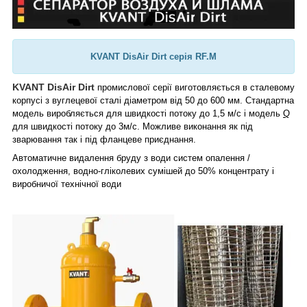
KVANT DisAir Dirt серія RF.M
KVANT DisAir Dirt
промислової серії виготовляється в сталевому
корпусі з вуглецевої сталі діаметром від 50 до 600 мм. Стандартна
модель виробляється для швидкості потоку до 1,5 м/с і модель
Q
для швидкості потоку до 3м/
c. Можливе виконання як під
зварювання так і під фланцеве приєднання.
Автоматичне видалення бруду з води систем опалення /
охолодження, водно-гліколевих сумішей до 50% концентрату і
виробничої технічної води