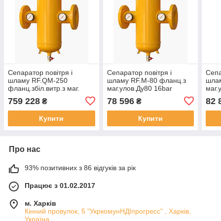
Сепаратор повітря і
Сепаратор повітря і
Сепа
шламу RF.QМ-250
шламу RF.М-80 фланц.з
шлам
фланц.збіл.витр.з маг.
маг.улов.Ду80 16bar
маг.
улов.Ду250 16bar KVANT
KVANT DisAir DiRT
KVAN
759 228
78 596
82 
₴
₴
DisAir DiRT
Купити
Купити
Про нас
93% позитивних з 86 відгуків за рік
Працює з 01.02.2017
м. Харків
Кінний провулок, 5 "УкркомунНДІпрогресс" , Харків,
Україна