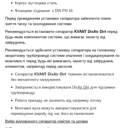
Корпус вуглецева сталь.
Фланцеве з'єднання: з DIN PN 16.
Перед проведенням установки сепаратора забезпечте повне
зняття тиску та охолодження системи.
Рекомендується встановити сепаратор
KVANT
Dis
Air Dirt
перед
будь-яким компонентом системи, що вимагає захисту від
забруднень.
Рекомендується здійснити установку сепаратора на головному
зворотному трубопроводі системи опалення / кондиціонування по
можливості перед будь-які вимагають захисту від забруднень
елементом, наприклад перед насосом.
Сепаратор
KVANT
Dis
Air Dirt
повинен встановлюватися
без механічного напруження.
Забороняється використовувати Dis
Air Dirt
для підтримки
трубопроводу.
Робота приладу не залежить від напрямку потоку .
Монтажні вуха можуть використовуватися для
переміщення виробу під час його встановлення.
Вибір відповідного сепаратор повітря та шлама