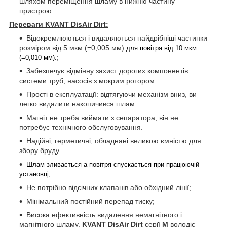
шляхом переміщення шламу в нижню частину
пристрою.
Переваги KVANT DisAir Dirt:
Відокремлюються і видаляються найдрібніші частинки
розміром від 5 мкм (=0,005 мм)
для повітря від 10 мкм
;
(=0,010 мм).
Забезпечує відмінну захист дорогих компонентів
системи труб, насосів з мокрим ротором.
Прості в експлуатації: відтягуючи механізм вниз, ви
легко видалити накопичився шлам.
Магніт не треба виймати з сепаратора, він не
потребує технічного обслуговування.
Надійні, герметичні, обладнані великою ємністю для
збору бруду.
Шлам зливається а повітря спускається при працюючій
установці;
Не потрібно відсічних клапанів або обхідний лінії;
Мінімальний постійний перепад тиску;
Висока ефективність видалення немагнітного і
магнітного шламу.
KVANT DisAir Dirt
серії
M
володіє