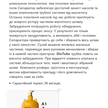
унікальною технологією, яка посилює магнітне
поле.Сепаратор забезпечує достатній захист насосів та
інших компонентів трубної системи від магнетиту.
Останнє покоління насосів під час роботи притягують
до мокрого ротору частинки магнітного шламу.
Забруднення погіршують роботу обладнання,
прискорюють процес зносу. У результаті не тільки
знижується продуктивність, а виникають збій і поломки.
Сепаратори привертають до себе і збирають весь шлам
у своїх ємностях. Сухий кишеню вловлює маленькі
частинки, переміщує вниз рухомим механізмом і збирає
їх в нижній частині пристрою.
DisTube
трубка ловить не
магнітні забруднення. При відкритті зливного клапана в
системі збільшується тиск, який і виштовхує зібраний
шлам. Компактні розміри, простота в експлуатації,
висока ефективність приладу і його довговічність
говорять самі за себе.
Гарантійний термін 36 місяців.