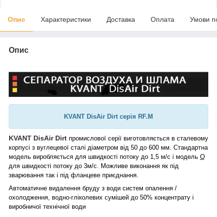
Опис
Характеристики
Доставка
Оплата
Умови п
Опис
KVANT DisAir Dirt серія RF.M
KVANT DisAir Dirt
промислової серії виготовляється в сталевому
корпусі з вуглецевої сталі діаметром від 50 до 600 мм. Стандартна
модель виробляється для швидкості потоку до 1,5 м/с і модель
Q
для швидкості потоку до 3м/
c. Можливе виконання як під
зварювання так і під фланцеве приєднання.
Автоматичне видалення бруду з води систем опалення /
охолодження, водно-гліколевих сумішей до 50% концентрату і
виробничої технічної води