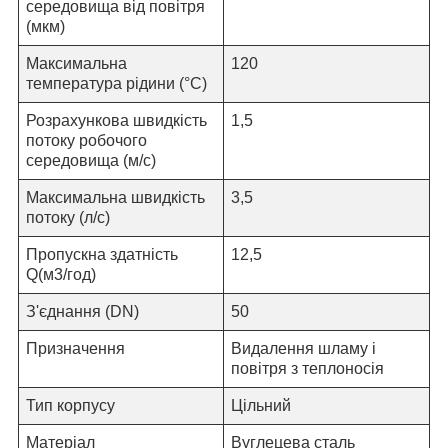
середовища від повітря
(мкм)
Максимальна
120
температура рідини (°C)
Розрахункова швидкість
1,
5
потоку робочого
середовища (м/с)
Максимальна швидкість
3,5
потоку (л/c)
Пропускна здатність
12,5
Q(м3/год)
З'єднання
(
DN)
50
Призначення
Видалення шламу
і
повітря
з теплоносія
Тип корпусу
Цільний
Матеріал
Вуглецева сталь