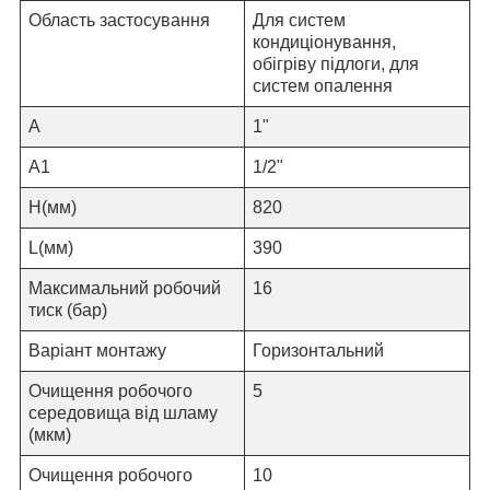
Область застосування
Для систем
кондиціонування,
обігріву підлоги, для
систем опалення
A
1
"
А1
1
/2"
H
(мм)
820
L
(мм)
390
Максимальний робочий
16
тиск (бар)
Варіант монтажу
Горизонтальний
Очищення робочого
5
середовища від шламу
(мкм)
Очищення робочого
10