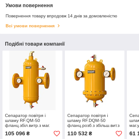
Умови повернення
Повернення товару впродовж 14 днів за домовленістю
Всі умови повернення
Подібні товари компанії
Сепаратор повітря і
Сепаратор повітря і
Сепа
шламу RF.QМ-50
шламу RF.DQМ-50
шлам
фланц.збіл.витр.з маг.
фланц.розб.з збільш.вит.з
маг.
улов.Ду50 16bar KVANT
маг.улов.Ду50 16bar
KVAN
105 096
110 532
61 
₴
₴
DisAir DiRT
KVANT DisAir DiRT