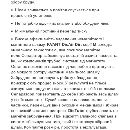
збору бруду.
Шлам зливається а повітря спускається при
працюючій установці;
Не потрібно відсічних клапанів або обхідний лінії;
Мінімальний постійний перепад тиску;
Висока ефективність видалення немагнітного і
магнітного шламу.
KVANT DisAir Dirt
серії
M
володіє
унікальною технологією, яка посилює магнітне
поле.Сепаратор забезпечує достатній захист насосів та
інших компонентів трубної системи від магнетиту.
Останнє покоління насосів під час роботи притягують
до мокрого ротору частинки магнітного шламу.
Забруднення погіршують роботу обладнання,
прискорюють процес зносу. У результаті не тільки
знижується продуктивність, а виникають збій і поломки.
Сепаратори привертають до себе і збирають весь шлам
у своїх ємностях. Сухий кишеню вловлює маленькі
частинки, переміщує вниз рухомим механізмом і збирає
їх в нижній частині пристрою.
DisTube
трубка ловить не
магнітні забруднення. При відкритті зливного клапана в
системі збільшується тиск, який і виштовхує зібраний
шлам. Компактні розміри, простота в експлуатації,