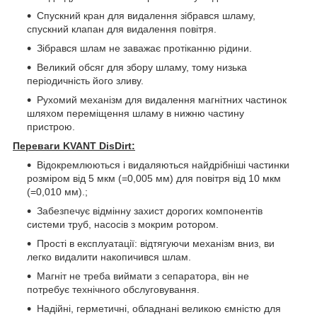
Спускний кран для видалення зібрався шламу,
спускний клапан для видалення повітря.
Зібрався шлам не заважає протіканню рідини.
Великий обсяг для збору шламу, тому низька
періодичність його зливу.
Рухомий механізм для видалення магнітних частинок
шляхом переміщення шламу в нижню частину
пристрою.
Переваги KVANT DisDirt:
Відокремлюються і видаляються найдрібніші частинки
розміром від 5 мкм (=0,005 мм) для повітря від 10 мкм
(=0,010 мм).;
Забезпечує відмінну захист дорогих компонентів
системи труб, насосів з мокрим ротором.
Прості в експлуатації: відтягуючи механізм вниз, ви
легко видалити накопичився шлам.
Магніт не треба виймати з сепаратора, він не
потребує технічного обслуговування.
Надійні, герметичні, обладнані великою ємністю для