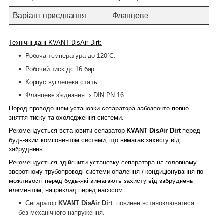
Варіант приєднання
Фланцеве
Технічні дані KVANT
Dis
Air Dirt:
Робоча температура до 120°С.
Робочий тиск до 16 бар.
Корпус вуглецева сталь.
Фланцеве з'єднання: з DIN PN 16.
Перед проведенням установки сепаратора забезпечте повне
зняття тиску та охолодження системи.
Рекомендується встановити сепаратор
KVANT
Dis
Air Dirt
перед
будь-яким компонентом системи, що вимагає захисту від
забруднень.
Рекомендується здійснити установку сепаратора на головному
зворотному трубопроводі системи опалення / кондиціонування по
можливості перед будь-які вимагають захисту від забруднень
елементом, наприклад перед насосом.
Сепаратор
KVANT
Dis
Air Dirt
повинен встановлюватися
без механічного напруження.