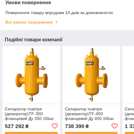
Умови повернення
Повернення товару впродовж 14 днів за домовленістю
Всі умови повернення
Подібні товари компанії
Сепаратор повітря
Сепаратор повітря
Сепа
(деаератор)ТF-350
(деаератор)ТF-450
(деа
фланцевий Ду 350 16bar
фланцевий Ду 450 16bar
флан
KVANT DisAir
KVANT DisAir
KVAN
527 292
738 390
1 3
₴
₴