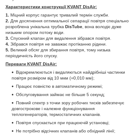
Характеристики конструкції KVANT DisAir:
1.
Міцний корпус гарантує тривалий термін служби.
2.
Для досягнення оптимальної сепарації повітря спеціально
розроблена унікальна трубка
DisTube
, вона володіє дуже
низьким опором потоку води.
3.
Спускний клапан для видалення зібрався повітря.
4.
Зібрався повітря не заважає протіканню рідини.
5.
Великий обсяг для збирання повітря, тому низька
періодичність його спуску.
Переваги KVANT DisAir:
Відокремлюються і видаляються найдрібніші частинки
повітря розміром від 10 мкм (=0,010 мм);
Працює повністю в автоматичному режимі;
Обслуговування займає не більше 5 секунд;
Повний спектр з точки зору робочих тисків забезпечує
довгострокове і належне функціонування
теплогенераторів, термостатичних клапанів.
Повітря спускається при працюючій установці;
Не потрібно відсічних клапанів або обхідний лінії;