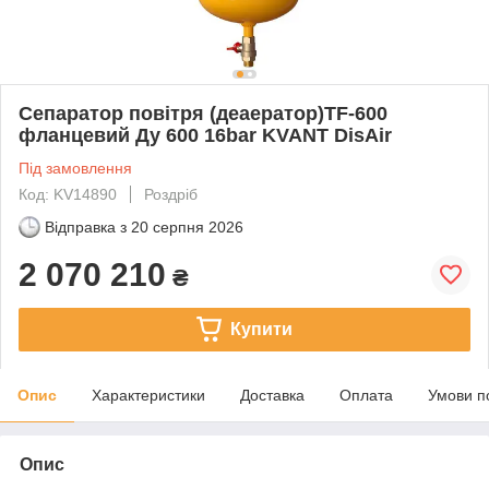
Сепаратор повітря (деаератор)ТF-600
фланцевий Ду 600 16bar KVANT DisAir
Під замовлення
Код: KV14890
Роздріб
Відправка з
20 серпня 2026
2 070 210
₴
Купити
Опис
Характеристики
Доставка
Оплата
Умови п
Опис