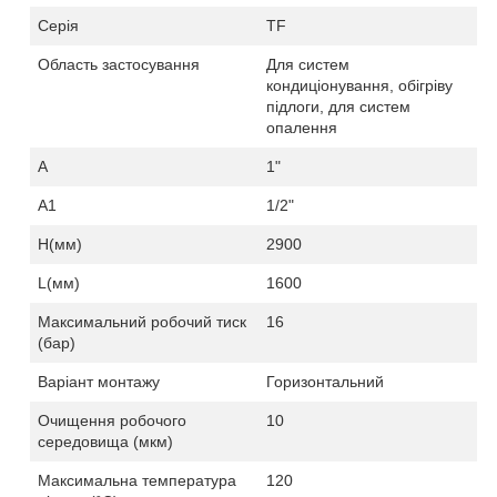
Серія
TF
Область застосування
Для систем
кондиціонування, обігріву
підлоги, для систем
опалення
A
1
"
А1
1
/2"
H
(мм)
2900
L
(мм)
1600
Максимальний робочий тиск
16
(бар)
Варіант монтажу
Горизонтальний
Очищення робочого
10
середовища (мкм)
Максимальна температура
120