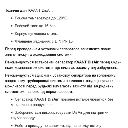
Технічні дані KVANT DisAir:
Робоча температура до 120°С.
Робочий тиск до 16 бар.
Корпус вуглецева сталь.
Фланцеве з'єднання: з DIN PN 16.
Перед проведенням установки сепаратора забезпечте повне
зняття тиску та охолодження системи.
Рекомендується встановити сепаратор
KVANT
DisAir
перед будь-
яким компонентом системи, що вимагає захисту від забруднень.
Рекомендується здійснити установку сепаратора на головному
зворотному трубопроводі системи опалення / кондиціонування по
можливості перед будь-які вимагають захисту від забруднень
елементом, наприклад перед насосом.
Сепаратор
KVANT
DisAir
повинен встановлюватися без
механічного напруження.
Забороняється використовувати
DisAir
для підтримки
трубопроводу.
Робота приладу не залежить від напрямку потоку .