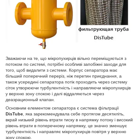
Зважаючи на те, що мікропухирців вільно переміщуються з
потоком по системі, потрібні особливі запобіжні заходи для
того, щоб видалити з системи. Корпус сепаратора має
більший поперечний переріз, ніж перетин приєднання, а
також усередині сепаратора потік проходить через систему
сіток утворюючи турбулентність і направляючи мікропухирців
у верхню зону спокою і далі віддаляються через
деаэрационный клапан.
Основним елементом сепаратора є система фільтрації
DisTube
, яка зарекомендувала себе протягом десятиліть,
вкрай низький рівень втрати тиску в напрямку потоку і високий
рівень втрати в поперечному напрямку, це значно зменшує
турбулентність і направляє мікропухирців повітря у верхню
зону спокою.