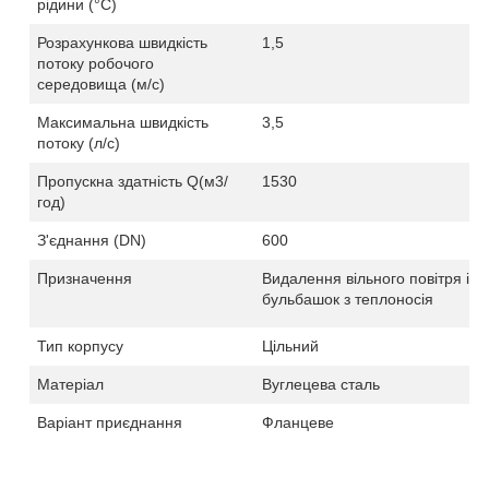
рідини (
°C
)
Розрахункова швидкість
1,
5
потоку робочого
середовища (м/с)
Максимальна швидкість
3,5
потоку (л/c)
Пропускна здатність Q(м3/
1530
год)
З'єднання
(
DN)
600
Призначення
Видалення вільного повітря і
бульбашок з теплоносія
Тип корпусу
Цільний
Матеріал
Вуглецева сталь
Варіант приєднання
Фланцеве