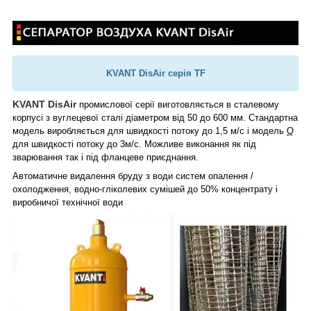
KVANT DisAir серія TF
KVANT DisAir
промислової серії виготовляється в сталевому
корпусі з вуглецевої сталі діаметром від 50 до 600 мм. Стандартна
модель виробляється для швидкості потоку до 1,5 м/с і модель
Q
для швидкості потоку до 3м/
c. Можливе виконання як під
зварювання так і під фланцеве приєднання.
Автоматичне видалення бруду з води систем опалення /
охолодження, водно-гліколевих сумішей до 50% концентрату і
виробничої технічної води