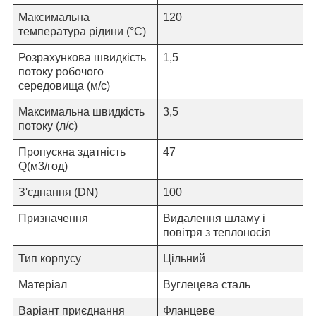
Максимальна
120
температура рідини (°C)
Розрахункова швидкість
1,
5
потоку робочого
середовища (м/с)
Максимальна швидкість
3,5
потоку (л/c)
Пропускна здатність
47
Q(м3/год)
З'єднання
(
DN)
100
Призначення
Видалення шламу
і
повітря
з теплоносія
Тип корпусу
Цільний
Матеріал
Вуглецева сталь
Варіант приєднання
Фланцеве