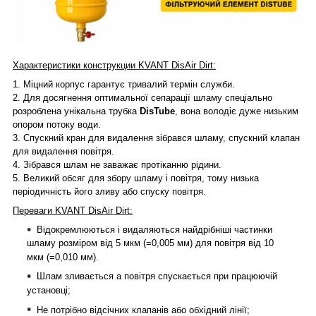
Характеристики конструкции KVANT
Dis
Air Dirt:
1.
Міцний корпус гарантує тривалий термін служби.
2.
Для досягнення оптимальної сепарації шламу спеціально
розроблена унікальна трубка
DisTube
, вона володіє дуже низьким
опором потоку води.
3.
Спускний кран для видалення зібрався шламу, спускний клапан
для видалення повітря.
4.
Зібрався шлам не заважає протіканню рідини.
5.
Великий обсяг для збору шламу і повітря, тому низька
періодичність його зливу або спуску повітря.
Переваги KVANT
Dis
Air Dirt:
Відокремлюються і видаляються найдрібніші частинки
шламу розміром від 5 мкм (=0,005 мм) для повітря від 10
мкм (=0,010 мм).
Шлам зливається а повітря спускається при працюючій
установці;
Не потрібно відсічних клапанів або обхідний лінії;