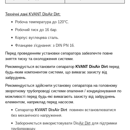
Технічні дані KVANT
Dis
Air Dirt:
Робоча температура до 120°С.
Робочий тиск до 16 бар.
Корпус вуглецева сталь.
Фланцеве з'єднання: з DIN PN 16.
Перед проведенням установки сепаратора забезпечте повне
зняття тиску та охолодження системи.
Рекомендується встановити сепаратор
KVANT
Dis
Air Dirt
перед
будь-яким компонентом системи, що вимагає захисту від
забруднень.
Рекомендується здійснити установку сепаратора на головному
зворотному трубопроводі системи опалення / кондиціонування по
можливості перед будь-які вимагають захисту від забруднень
елементом, наприклад перед насосом.
Сепаратор
KVANT
Dis
Air Dirt
повинен встановлюватися
без механічного напруження.
Забороняється використовувати Dis
Air Dirt
для підтримки
трубопроводу.