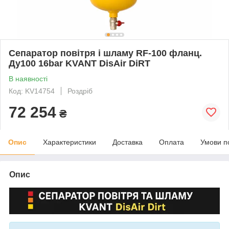
Сепаратор повітря і шламу RF-100 фланц.
Ду100 16bar KVANT DisAir DiRT
В наявності
Код: KV14754
Роздріб
72 254
₴
Опис
Характеристики
Доставка
Оплата
Умови п
Опис