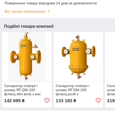
Повернення товару впродовж 14 днів за домовленістю
Всі умови повернення
Подібні товари компанії
Сепаратор повітря і
Сепаратор повітря і
Сепа
шламу RF.QМ-100
шламу RF.DМ-100
шла
фланц.збіл.витр.з маг.
фланц.розб.з
флан
улов.Ду100 16bar KVANT
маг.улов.Ду100 16bar
16ba
142 695
133 182
219
₴
₴
DisAir DiRT
KVANT DisAir DiRT