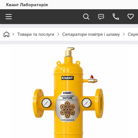
Квант Лабораторія
Товари та послуги
Сепаратори повітря і шламу
Сері