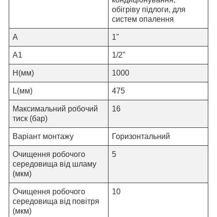
обігріву підлоги, для
систем опалення
A
1
"
А1
1
/2"
H
(мм)
1000
L
(мм)
475
Максимальний робочий
16
тиск (бар)
Варіант монтажу
Горизонтальний
Очищення робочого
5
середовища від шламу
(мкм)
Очищення робочого
10
середовища від повітря
(мкм)