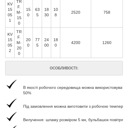
TR
KV
F.
15
15
63
18
10
М-
2520
758
05
0
5
30
8
15
1
0
TR
KV
F.
15
20
77
24
18
М-
4200
1260
05
0
5
00
0
20
2
0
ОСОБЛИВОСТІ:
В якості робочого середовища можна використовувати в
50%
Під замовлення можна виготовити з робочою температ
Вилучення: шламу розміром 5 мк, бульбашок повітря 1