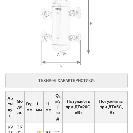
ТЕХНІЧНІ ХАРАКТЕРИСТИКИ:
Q,
Ар
Мо
м3
Потужність
Потужність
ти
Dy,
L,
Н,
де
/
при ДТ=20C,
при ДТ=5C,
ку
мм
мм
мм
ль
го
кВт
кВт
л
д
KV
TR
15
F.
35
88
12.