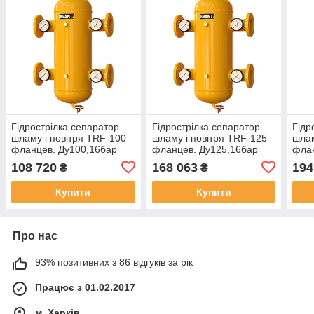
Гідрострілка сепаратор
Гідрострілка сепаратор
Гідр
шламу і повітря TRF-100
шламу і повітря TRF-125
шлам
фланцев. Ду100,16бар
фланцев. Ду125,16бар
флан
KVANT DisAir DiRT
KVANT DisAir DiRT
KVAN
108 720
168 063
194
₴
₴
Купити
Купити
Про нас
93% позитивних з 86 відгуків за рік
Працює з 01.02.2017
м. Харків