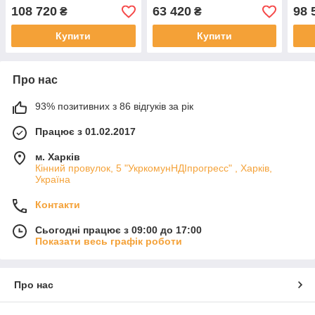
KVANT DisAir DiRT
KVANT DisAir DiRT
KVAN
108 720
63 420
98 
₴
₴
Купити
Купити
Про нас
93% позитивних з 86 відгуків за рік
Працює з 01.02.2017
м. Харків
Кінний провулок, 5 "УкркомунНДІпрогресс" , Харків,
Україна
Контакти
Сьогодні працює з 09:00 до 17:00
Показати весь графік роботи
Про нас