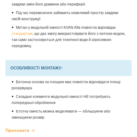
завдяки зміні його довжини або периферії.
Під час перевезення займають невеликий простір завдяки
своїй конструкції
Метал у модульній ємності
KVAN
Alfa
повністю відповідає
стандартам
, що дає змогу використовувати його з питною водою,
так само застосовується для технічної води й агресивних
середовищ
ОСОБЛИВОСТІ МОНТАЖУ:
Бетонна основа за площею має повністю відповідати площі
резервуара
Складані елементи модульної ємності НЕ потребують
попередньої оброблення
Істотну ємність можна моделювати — збільшуючи або
зменшуючи розмір
Приховати