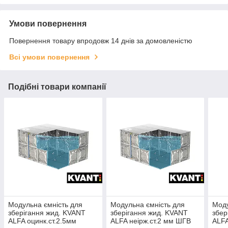
Умови повернення
Повернення товару впродовж 14 днів за домовленістю
Всі умови повернення
Подібні товари компанії
Модульна ємність для
Модульна ємність для
Моду
зберігання жид. KVANT
зберігання жид. KVANT
збер
ALFA оцинк.ст.2.5мм
ALFA неірж.ст.2 мм ШГВ
ALFA