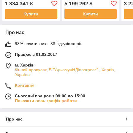
(161243 л)
(8640х9720х3240)
(756
1 334 341
5 199 262
3 2
₴
₴
ШГВ(8640x8640х2160)
(272098л)
(141
Купити
Купити
Про нас
93% позитивних з 86 відгуків за рік
Працює з 01.02.2017
м. Харків
Кінний провулок, 5 "УкркомунНДІпрогресс" , Харків,
Україна
Контакти
Сьогодні працює з 09:00 до 15:00
Показати весь графік роботи
Про нас