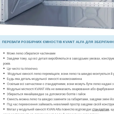
ПЕРЕВАГИ РОЗБІРНИХ ЄМНОСТІВ KVANT ALFA ДЛЯ ЗБЕРІГАНН
Може легко збиратися частинами
Завдяки тому, що всі деталі виробляються в заводських умовах, конструк
років.
Це чисто та гігієнічно.
Модульні ємності легко переміщати, вони легко та швидко
монтуються й 
Будь-яка деталь модульної ємності взаємозамінна
Оскільки всі запчастини є стандартними, вони можуть бути легко надані з
Модульні місткості
KVANT
Alfa
не вимагають зварювання або фарбуванн
Збирається якнайшвидше за допомогою болтів і гайок
Ємність можна легко та швидко замінити за габаритами, завдяки зміні й
Під час перевезення займають невеликий простір завдяки своїй конструк
Метал у модульній ємності
KVAN
Alfa
повністю відповідає
стандартам
, щ