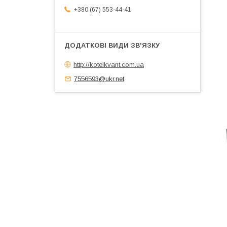
+380 (67) 553-44-41
http://kotelkvant.com.ua
7556593@ukr.net