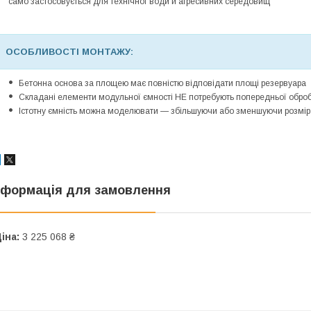
само застосовується для технічної води й агресивних середовищ
ОСОБЛИВОСТІ МОНТАЖУ:
Бетонна основа за площею має повністю відповідати площі резервуара
Складані елементи модульної ємності НЕ потребують попередньої обро
Істотну ємність можна моделювати — збільшуючи або зменшуючи розмір
нформація для замовлення
іна:
3 225 068 ₴