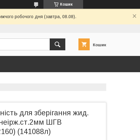
Кошик
ижчого робочого дня (завтра, 08.08).
Кошик
ість для зберігання жид.
неірж.ст.2мм ШГВ
160) (141088л)