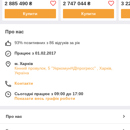
(7560х7560х2160)
ШГВ(4860х7560х3240)
(756
2 885 490
2 747 044
3 2
₴
₴
(123452 л)
(119043 л)
(141
Купити
Купити
Про нас
93% позитивних з 86 відгуків за рік
Працює з 01.02.2017
м. Харків
Кінний провулок, 5 "УкркомунНДІпрогресс" , Харків,
Україна
Контакти
Сьогодні працює з 09:00 до 17:00
Показати весь графік роботи
Про нас