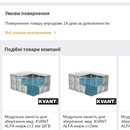
Умови повернення
Повернення товару впродовж 14 днів за домовленістю
Всі умови повернення
Подібні товари компанії
Модульна ємність для
Модульна ємність для
Моду
зберігання жид. KVANT
зберігання жид. KVANT
збер
ALFA неірж.ст.2 мм ШГВ
ALFA неірж.ст.2мм
ALFA