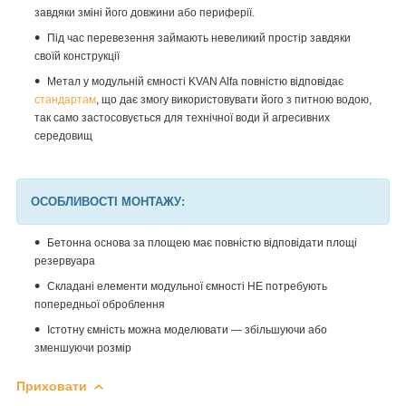
завдяки зміні його довжини або периферії.
Під час перевезення займають невеликий простір завдяки
своїй конструкції
Метал у модульній ємності
KVAN
Alfa
повністю відповідає
стандартам
, що дає змогу використовувати його з питною водою,
так само застосовується для технічної води й агресивних
середовищ
ОСОБЛИВОСТІ МОНТАЖУ:
Бетонна основа за площею має повністю відповідати площі
резервуара
Складані елементи модульної ємності НЕ потребують
попередньої оброблення
Істотну ємність можна моделювати — збільшуючи або
зменшуючи розмір
Приховати