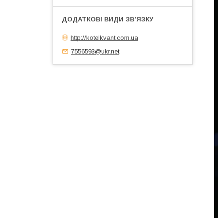
http://kotelkvant.com.ua
7556593@ukr.net