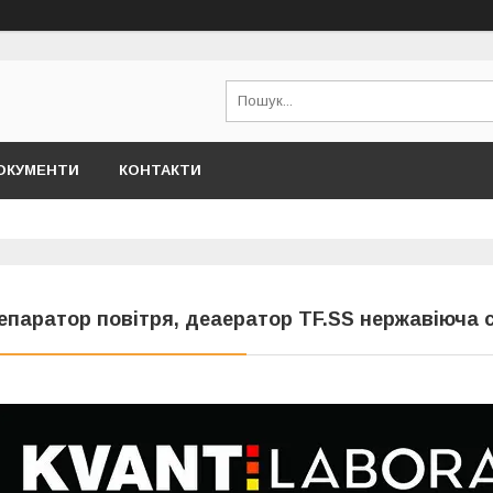
ОКУМЕНТИ
КОНТАКТИ
епаратор повітря, деаератор TF.SS нержавіюча 