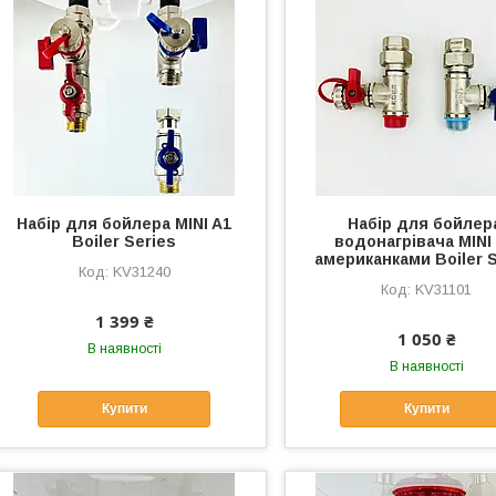
Набір для бойлера MINI A1
Набір для бойлер
Boiler Series
водонагрівача MINI 
американками Boiler S
KV31240
KV31101
1 399 ₴
1 050 ₴
В наявності
В наявності
Купити
Купити