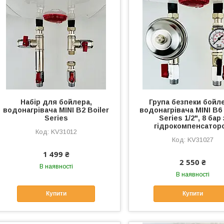
Набір для бойлера,
Група безпеки бойл
водонагрівача MINI B2 Boiler
водонагрівача MINI B6 
Series
Series 1/2", 8 бар 
гідрокомпенсатор
KV31012
KV31027
1 499 ₴
2 550 ₴
В наявності
В наявності
Купити
Купити