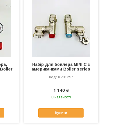
ера,
Набір для бойлера MINI C з
Boiler
американками Boiler series
KV31257
1 140 ₴
В наявності
Купити