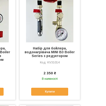
ера,
Набір для бойлера,
Boiler
водонагрівача MINI B3 Boiler
з
Series з редуктором
ом
KV31014
2 350 ₴
В наявності
Купити