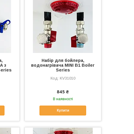
а,
Набір для бойлера,
А з
водонагрівача MINI B1 Boiler
eries
Series
KV31010
845 ₴
В наявності
Купити