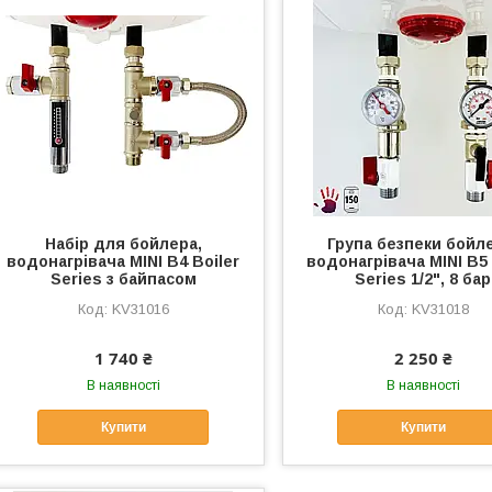
Набір для бойлера,
Група безпеки бойл
водонагрівача MINI B4 Boiler
водонагрівача MINI B5 
Series з байпасом
Series 1/2", 8 бар
KV31016
KV31018
1 740 ₴
2 250 ₴
В наявності
В наявності
Купити
Купити