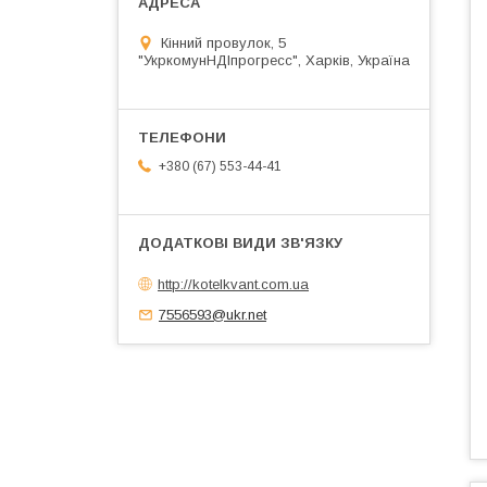
Кінний провулок, 5
"УкркомунНДІпрогресс", Харків, Україна
+380 (67) 553-44-41
http://kotelkvant.com.ua
7556593@ukr.net