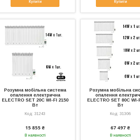
Купити
Купити
Розумна мобільна система
Розумна мобільна си
опалення електрична
опалення електри
ELECTRO SET 20С WI-FI 2150
ELECTRO SET 80C WI-F
Вт
Вт
31243
31306
15 855 ₴
67 497 ₴
В наявності
В наявності