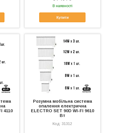
В наявності
Купити
стема
Розумна мобільна система
чна
опалення електрична
I 4110
ELECTRO SET 90D WI-FI 9610
Вт
31312