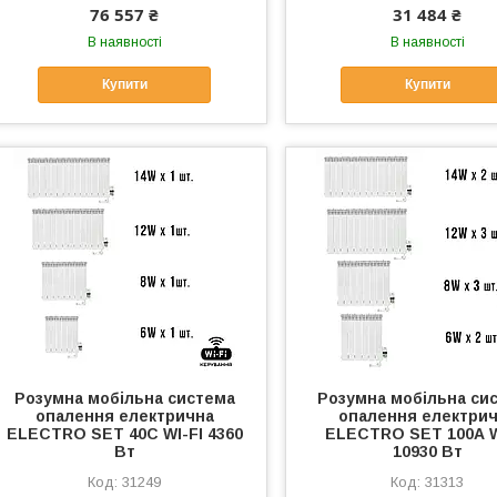
76 557 ₴
31 484 ₴
В наявності
В наявності
Купити
Купити
Розумна мобільна система
Розумна мобільна си
опалення електрична
опалення електри
ELECTRO SET 40С WI-FI 4360
ELECTRO SET 100А W
Вт
10930 Вт
31249
31313