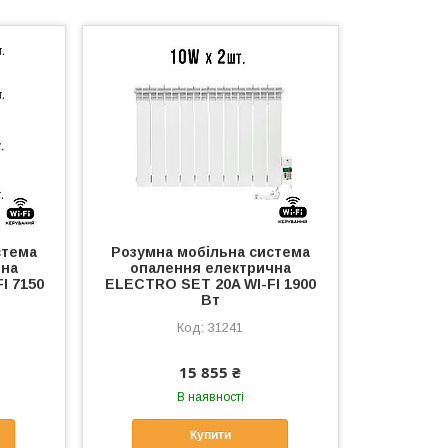
стема
Розумна мобільна система
чна
опалення електрична
I 7150
ELECTRO SET 20A WI-FI 1900
Вт
31241
15 855 ₴
В наявності
Купити