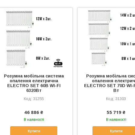
Розумна мобільна система
Розумна мобільна си
опалення електрична
опалення електри
ELECTRO SET 60B WI-FI
ELECTRO SET 70D WI-F
6320Вт
Вт
31255
31303
46 886 ₴
55 719 ₴
В наявності
В наявності
Купити
Купити