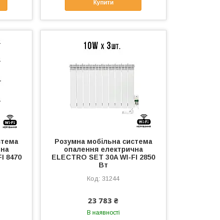
Купити
стема
Розумна мобільна система
чна
опалення електрична
I 8470
ELECTRO SET 30A WI-FI 2850
Вт
31244
23 783 ₴
В наявності