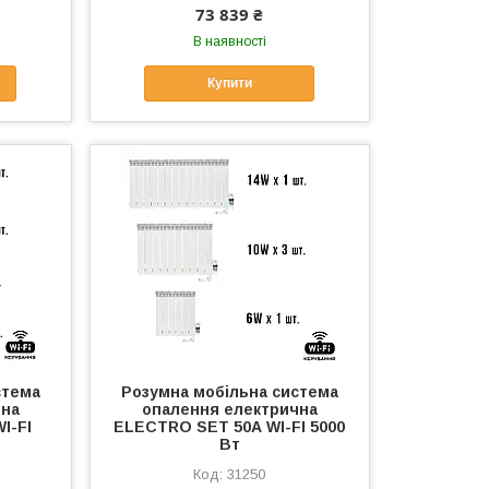
73 839 ₴
В наявності
Купити
стема
Розумна мобільна система
чна
опалення електрична
I-FI
ELECTRO SET 50А WI-FI 5000
Вт
31250