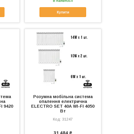
В наявності
Купити
стема
Розумна мобільна система
чна
опалення електрична
I 9420
ELECTRO SET 40А WI-FI 4050
Вт
31247
31 484 ₴