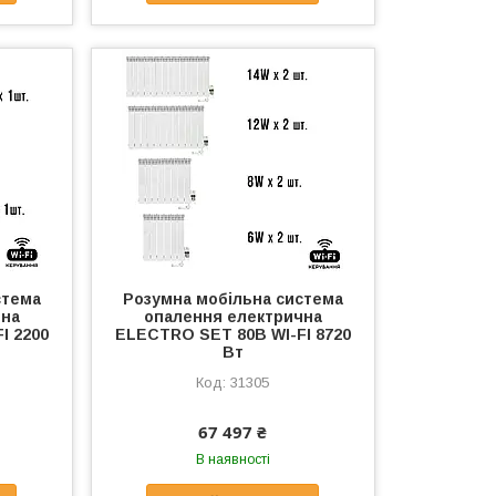
стема
Розумна мобільна система
чна
опалення електрична
I 2200
ELECTRO SET 80B WI-FI 8720
Вт
31305
67 497 ₴
В наявності