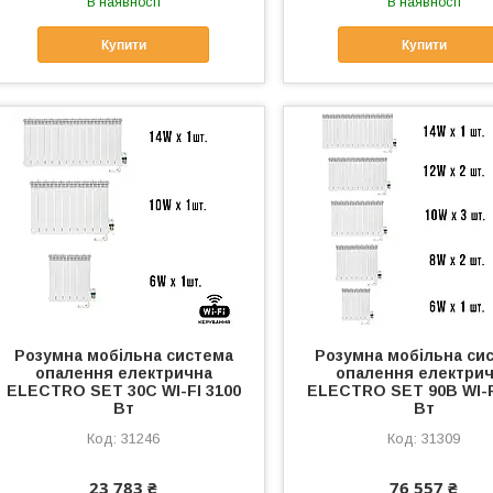
В наявності
В наявності
Купити
Купити
Розумна мобільна система
Розумна мобільна си
опалення електрична
опалення електри
ELECTRO SET 30С WI-FI 3100
ELECTRO SET 90B WI-F
Вт
Вт
31246
31309
23 783 ₴
76 557 ₴