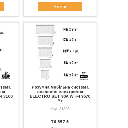
Купити
стема
Розумна мобільна система
чна
опалення електрична
I 3160
ELECTRO SET 90А WI-FI 9670
Вт
31308
76 557 ₴