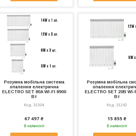
Розумна мобільна система
Розумна мобільна си
опалення електрична
опалення електри
ELECTRO SET 80A WI-FI 8900
ELECTRO SET 20B WI-F
Вт
Вт
31304
31242
67 497 ₴
15 855 ₴
В наявності
В наявності