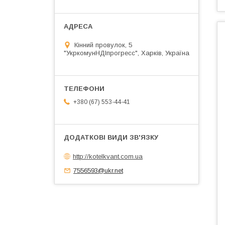
Кінний провулок, 5
"УкркомунНДІпрогресс", Харків, Україна
+380 (67) 553-44-41
http://kotelkvant.com.ua
7556593@ukr.net