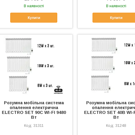
В наявності
В наявності
Купити
Купити
Розумна мобільна система
Розумна мобільна си
опалення електрична
опалення електри
ELECTRO SET 90C WI-FI 9480
ELECTRO SET 40В WI-F
Вт
Вт
31311
31248