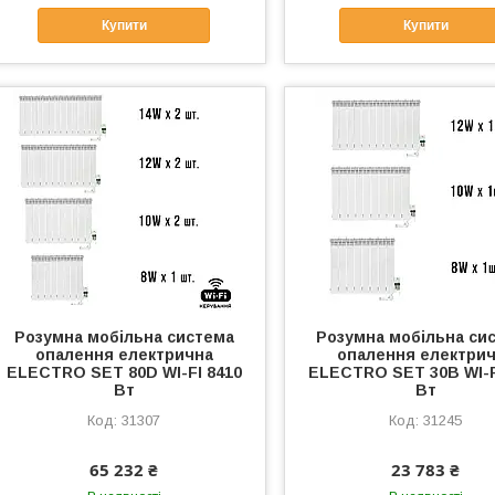
Купити
Купити
Розумна мобільна система
Розумна мобільна си
опалення електрична
опалення електри
ELECTRO SET 80D WI-FI 8410
ELECTRO SET 30B WI-F
Вт
Вт
31307
31245
65 232 ₴
23 783 ₴