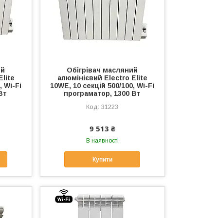
ий
Обігрівач масляний
Elite
алюмінієвий Electro Elite
, Wi-Fi
10WE, 10 секцій 500/100, Wi-Fi
Вт
програматор, 1300 Вт
31223
9 513 ₴
В наявності
Купити