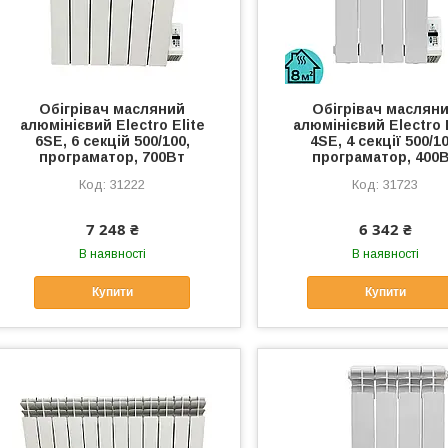
Обігрівач масляний
Обігрівач маслян
алюмінієвий Electro Elite
алюмінієвий Electro 
6SE, 6 секцій 500/100,
4SE, 4 секції 500/10
програматор, 700Вт
програматор, 400
31222
31723
7 248 ₴
6 342 ₴
В наявності
В наявності
Купити
Купити