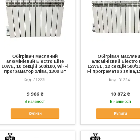
Обігрівач масляний
Обігрівач маслян
алюмінієвий Electro Elite
алюмінієвий Electro 
10WE, 10 секцій 500/100, Wi-Fi
12WEL, 12 секцій 500/10
програматор зліва, 1300 Вт
Fi програматор зліва,1
31223L
31224L
9 966 ₴
10 872 ₴
В наявності
В наявності
Купити
Купити