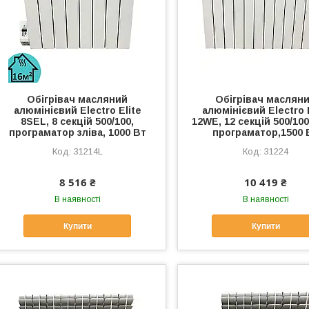
Обігрівач масляний
Обігрівач маслян
алюмінієвий Electro Elite
алюмінієвий Electro 
8SEL, 8 секцій 500/100,
12WE, 12 секцій 500/100
програматор зліва, 1000 Вт
програматор,1500 
31214L
31224
8 516 ₴
10 419 ₴
В наявності
В наявності
Купити
Купити