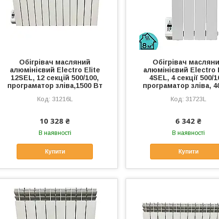
Обігрівач масляний
Обігрівач маслян
алюмінієвий Electro Elite
алюмінієвий Electro 
12SEL, 12 секцій 500/100,
4SEL, 4 секції 500/1
програматор зліва,1500 Вт
програматор зліва, 4
31216L
31723L
10 328 ₴
6 342 ₴
В наявності
В наявності
Купити
Купити