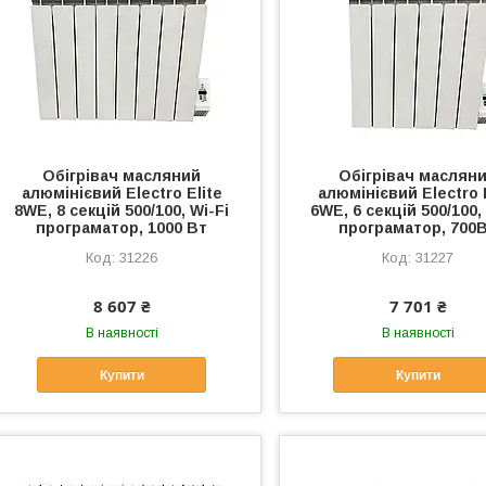
Обігрівач масляний
Обігрівач маслян
алюмінієвий Electro Elite
алюмінієвий Electro 
8WE, 8 секцій 500/100, Wi-Fi
6WE, 6 секцій 500/100,
програматор, 1000 Вт
програматор, 700
31226
31227
8 607 ₴
7 701 ₴
В наявності
В наявності
Купити
Купити