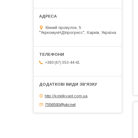
Кінний провулок, 5
"УкркомунНДІпрогресс", Харків, Україна
+380 (67) 553-44-41
http://kotelkvant.com.ua
7556593@ukr.net