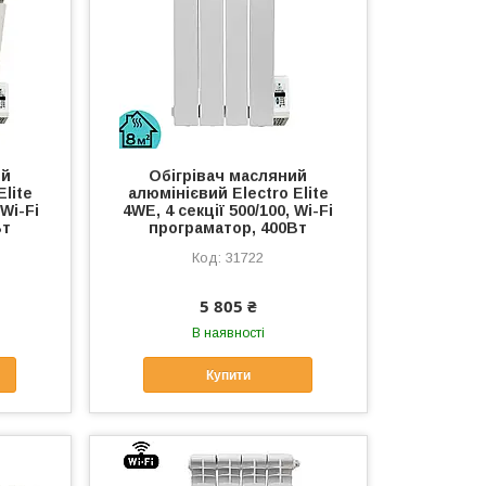
ий
Обігрівач масляний
Elite
алюмінієвий Electro Elite
 Wi-Fi
4WE, 4 секції 500/100, Wi-Fi
Вт
програматор, 400Вт
31722
5 805 ₴
В наявності
Купити