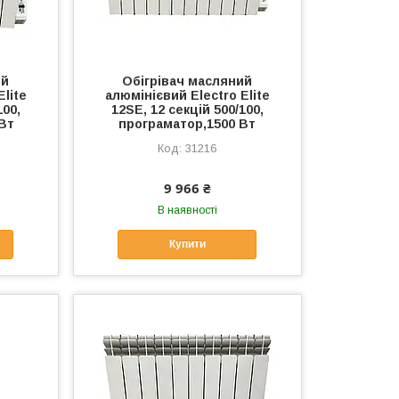
ий
Обігрівач масляний
Elite
алюмінієвий Electro Elite
100,
12SE, 12 секцій 500/100,
 Вт
програматор,1500 Вт
31216
9 966 ₴
В наявності
Купити