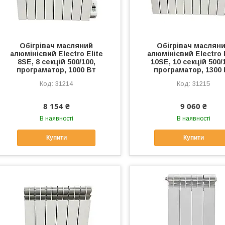
Обігрівач масляний
Обігрівач маслян
алюмінієвий Electro Elite
алюмінієвий Electro 
8SE, 8 секцій 500/100,
10SE, 10 секцій 500/
програматор, 1000 Вт
програматор, 1300
31214
31215
8 154 ₴
9 060 ₴
В наявності
В наявності
Купити
Купити