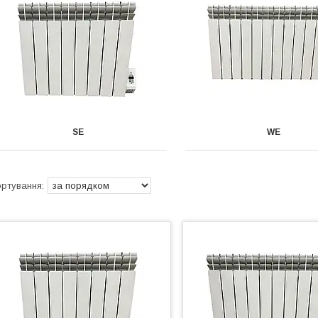
SE
WE