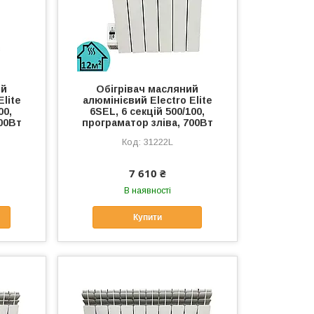
ий
Обігрівач масляний
Elite
алюмінієвий Electro Elite
00,
6SEL, 6 секцій 500/100,
00Вт
програматор зліва, 700Вт
31222L
7 610 ₴
В наявності
Купити