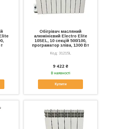
ий
Обігрівач масляний
Elite
алюмінієвий Electro Elite
0,
10SEL, 10 секцій 500/100,
Вт
програматор зліва, 1300 Вт
31215L
9 422 ₴
В наявності
Купити