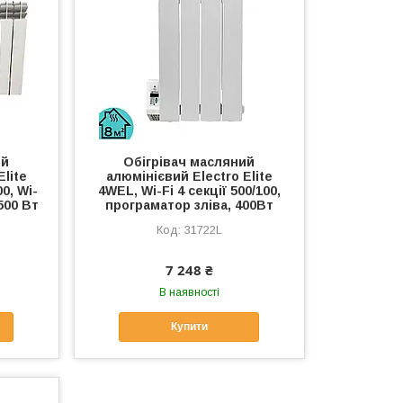
ий
Обігрівач масляний
Elite
алюмінієвий Electro Elite
0, Wi-
4WEL, Wi-Fi 4 секції 500/100,
500 Вт
програматор зліва, 400Вт
31722L
7 248 ₴
В наявності
Купити